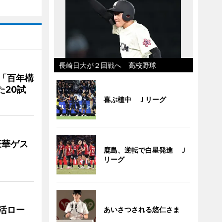
長崎日大が２回戦へ 高校野球
「百年構
た20試
喜ぶ植中 Ｊリーグ
豪華ゲス
鹿島、逆転で白星発進 Ｊ
リーグ
活ロー
あいさつされる悠仁さま