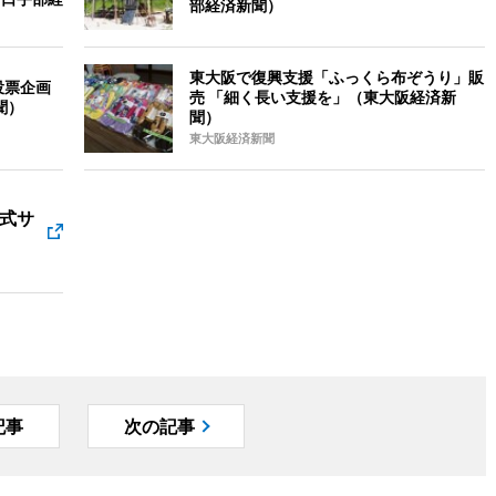
部経済新聞）
東大阪で復興支援「ふっくら布ぞうり」販
投票企画
売 「細く長い支援を」（東大阪経済新
聞）
聞）
東大阪経済新聞
式サ
記事
次の記事