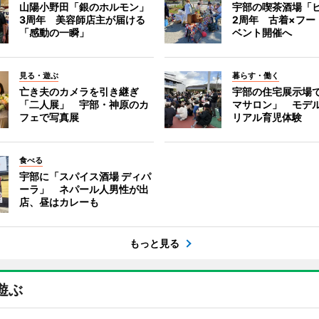
山陽小野田「銀のホルモン」
宇部の喫茶酒場「
3周年 美容師店主が届ける
2周年 古着×フー
「感動の一瞬」
ベント開催へ
見る・遊ぶ
暮らす・働く
亡き夫のカメラを引き継ぎ
宇部の住宅展示場
「二人展」 宇部・神原のカ
マサロン」 モデ
フェで写真展
リアル育児体験
食べる
宇部に「スパイス酒場 ディパ
ーラ」 ネパール人男性が出
店、昼はカレーも
もっと見る
遊ぶ