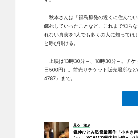
秋本さんは「福島原発の近くに住んでい
餓死していったことなど、これまで知らな
れない真実を1人でも多くの人に知ってほ
と呼び掛ける。
上映は13時30分～、18時30分～。チケッ
日500円）。前売りチケット販売場所など
4787
）まで。
見る・遊ぶ
鎌仲ひとみ監督最新作「小さき声
ン」、YCAMで県内初上映へ（