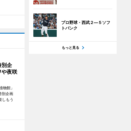
プロ野球・西武２―５ソフ
トバンク
もっと見る
特別企
ワや夜咲
植物館」
特別企画
楽しもう