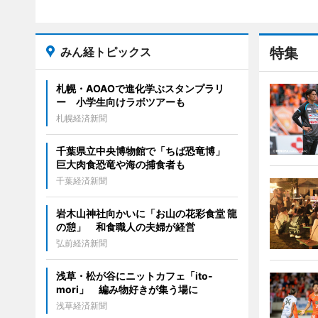
みん経トピックス
特集
札幌・AOAOで進化学ぶスタンプラリ
ー 小学生向けラボツアーも
札幌経済新聞
千葉県立中央博物館で「ちば恐竜博」
巨大肉食恐竜や海の捕食者も
千葉経済新聞
岩木山神社向かいに「お山の花彩食堂 龍
の憩」 和食職人の夫婦が経営
弘前経済新聞
浅草・松が谷にニットカフェ「ito-
mori」 編み物好きが集う場に
浅草経済新聞