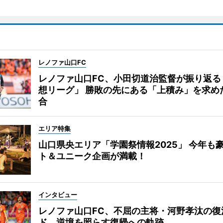
レノファ山口FC
レノファ山口FC、小田切道治監督が振り返る
想リーグ」 勝敗の先にある「上積み」を求め
合
エリア特集
山口県央エリア「学園祭情報2025」 今年も
ト＆ユニーク企画が満載！
インタビュー
レノファ山口FC、不屈の主将・河野孝汰の復
ド 逆境を照らす復帰への軌跡