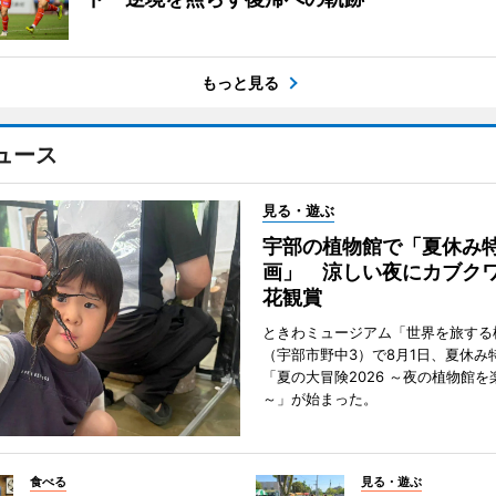
もっと見る
ュース
見る・遊ぶ
宇部の植物館で「夏休み
画」 涼しい夜にカブク
花観賞
ときわミュージアム「世界を旅する
（宇部市野中3）で8月1日、夏休み
「夏の大冒険2026 ～夜の植物館を
～」が始まった。
食べる
見る・遊ぶ