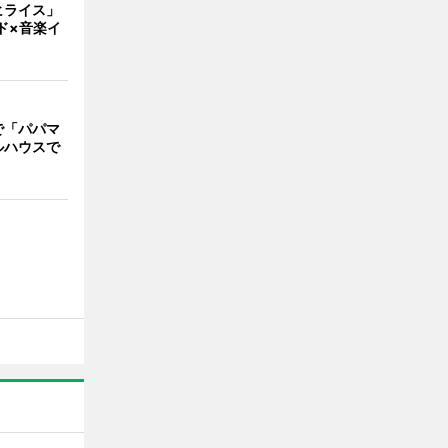
ヒライス」
ド×音楽イ
で「パパマ
ルハウスで