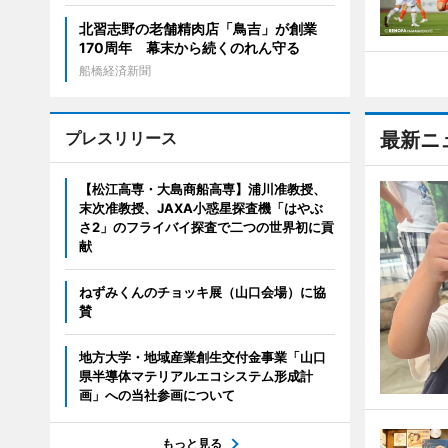
北習志野の老舗精肉店「鳥吉」が創業
170周年 幕末から続くのれん守る
船橋経済新聞
プレスリリース
最新ニ
【松江高専・大島商船高専】浦川准教授、
末次准教授、JAXA小惑星探査機「はやぶ
さ2」のフライバイ探査で二つの世界初に貢
献
ねずみくんのチョッキ展（山口会場）に協
賛
地方大学・地域産業創生交付金事業「山口
県半導体マテリアルエコシステム形成計
画」への当社参画について
もっと見る