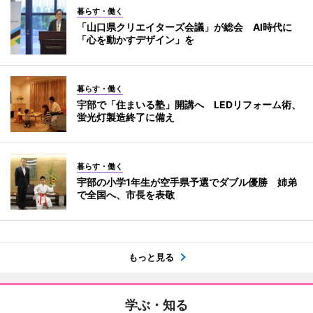
暮らす・働く
「山口県クリエイターズ会議」が総会 AI時代に
「心を動かすデザイン」を
暮らす・働く
宇部で「住まいる塾」開講へ LEDリフォーム術、
蛍光灯製造終了に備え
暮らす・働く
宇部の小学1年生が空手県予選でダブル優勝 姉弟
で全国へ、市長を表敬
もっと見る
学ぶ・知る