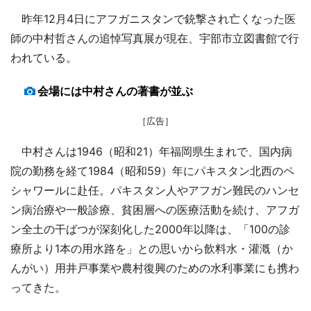
昨年12月4日にアフガニスタンで銃撃され亡くなった医
師の中村哲さんの追悼写真展が現在、宇部市立図書館で行
われている。
会場には中村さんの著書が並ぶ
［広告］
中村さんは1946（昭和21）年福岡県生まれで、国内病
院の勤務を経て1984（昭和59）年にパキスタン北西のペ
シャワールに赴任。パキスタン人やアフガン難民のハンセ
ン病治療や一般診療、貧困層への医療活動を続け、アフガ
ン全土の干ばつが深刻化した2000年以降は、「100の診
療所より1本の用水路を」との思いから飲料水・灌漑（か
んがい）用井戸事業や農村復興のための水利事業にも携わ
ってきた。