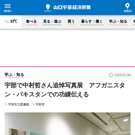
33°C
食べる
見る・遊ぶ
買う
暮らす・働く
学ぶ・知る
学ぶ・知る
2020.01.08
宇部で中村哲さん追悼写真展 アフガニスタ
ン・パキスタンでの功績伝える
宇部市立図書館
宇部市