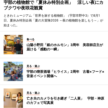
宇部の植物館で「夏休み特別企画」 涼しい夜にカ
ブクワや夜咲花観賞
ときわミュージアム「世界を旅する植物館」（宇部市野中3）で8月1
日、夏休み特別企画「夏の大冒険2026 ～夜の植物館を楽しもう～」が
始まった。
食べる
山陽小野田「銀のホルモン」3周年 美容師店主が
届ける「感動の一瞬」
見る・遊ぶ
宇部の喫茶酒場「ヒライス」2周年 古着×フード×
音楽イベント開催へ
見る・遊ぶ
亡き夫のカメラを引き継ぎ「二人展」 宇部・神原
のカフェで写真展