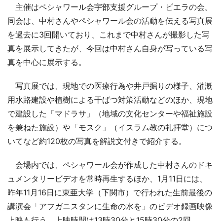
主催はペシャワール会宇部支援グループ・ビエラの会。
同会は、中村さんやペシャワール会の活動を伝える写真展
を過去に3回開いており、これまで中村さんが撮影した写
真を展示してきたが、今回は中村さん自身が写っている写
真を中心に展示する。
写真展では、現地での医療行為や井戸掘りの様子、灌漑
用水路建設や植樹による干ばつ対策活動などのほか、現地
で建設した「マドラサ」（地域の文化センターや福祉施設
を兼ねた施設）や「モスク」（イスラム教の礼拝堂）につ
いてなど約120枚の写真を解説文付きで紹介する。
会場内では、ペシャワール会が作成した中村さんのドキ
ュメンタリービデオを常時再生するほか、1月11日には、
昨年11月16日に東亜大学（下関市）で行われた生前最後の
講演会「アフガニスタンに生命の水を」のビデオ録画映像
上映も行う。上映時間は13時30分と15時30分の2回。