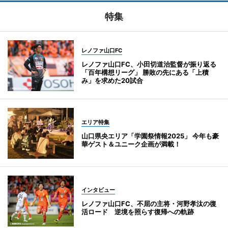
特集
レノファ山口FC
レノファ山口FC、小田切道治監督が振り返る
「百年構想リーグ」 勝敗の先にある「上積
み」を求めた20試合
エリア特集
山口県央エリア「学園祭情報2025」 今年も豪
華ゲスト＆ユニーク企画が満載！
インタビュー
レノファ山口FC、不屈の主将・河野孝汰の復
活ロード 逆境を照らす復帰への軌跡