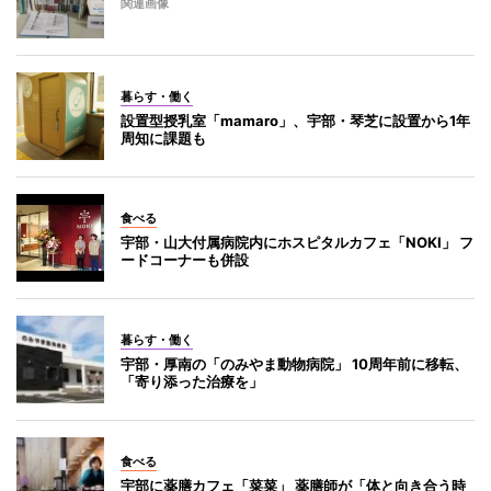
関連画像
暮らす・働く
設置型授乳室「mamaro」、宇部・琴芝に設置から1年
周知に課題も
食べる
宇部・山大付属病院内にホスピタルカフェ「NOKI」 フ
ードコーナーも併設
暮らす・働く
宇部・厚南の「のみやま動物病院」 10周年前に移転、
「寄り添った治療を」
食べる
宇部に薬膳カフェ「菜菜」 薬膳師が「体と向き合う時