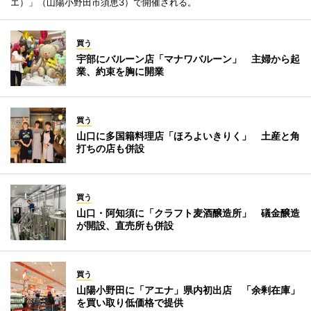
エ）」（山陽小野田市須恵3）で開催される。
買う
宇部にバルーン店「マナワバルーン」 主婦から起
業、約束を胸に開業
買う
山口に多国籍料理店「ほろよいきりく」 土産と角
打ちの店も併設
買う
山口・阿知須に「クラフト麦酒醸造所」 礒金醸造
が開設、直売所も併設
買う
山陽小野田に「アエナ」県内初出店 「余剰在庫」
を買い取り低価格で提供