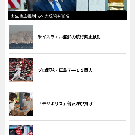
出生地主義制限へ大統領令署名
米イスラエル船舶の航行禁止検討
プロ野球・広島７―１１巨人
「デジポリス」普及呼び掛け