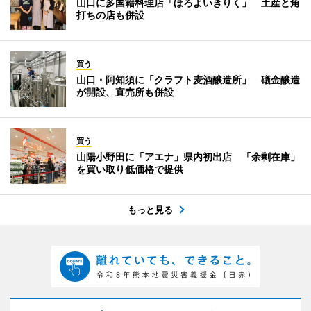
山口に多国籍料理店「ほろよいきりく」 土産と角
打ちの店も併設
買う
山口・阿知須に「クラフト麦酒醸造所」 礒金醸造
が開設、直売所も併設
買う
山陽小野田に「アエナ」県内初出店 「余剰在庫」
を買い取り低価格で提供
もっと見る