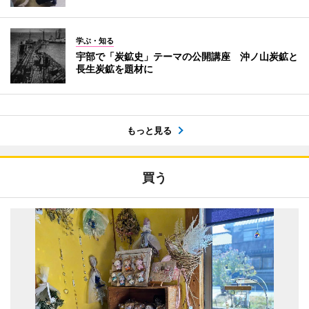
学ぶ・知る
宇部で「炭鉱史」テーマの公開講座 沖ノ山炭鉱と
長生炭鉱を題材に
もっと見る
買う