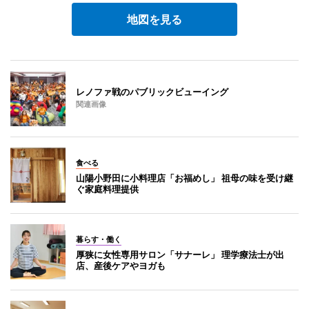
地図を見る
レノファ戦のパブリックビューイング
関連画像
食べる
山陽小野田に小料理店「お福めし」 祖母の味を受け継
ぐ家庭料理提供
暮らす・働く
厚狭に女性専用サロン「サナーレ」 理学療法士が出
店、産後ケアやヨガも