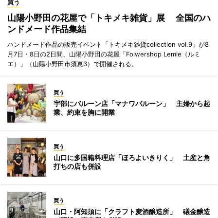
買う
山陽小野田の花屋で「トキメキ雑貨」展 全国のハ
ンドメード作品集結
ハンドメード作品の販売イベント「トキメキ雑貨collection vol.9」が8
月7日・8日の2日間、山陽小野田の花屋「Folwershop Lemie（ルミ
エ）」（山陽小野田市須恵3）で開催される。
買う
宇部にバルーン店「マナワバルーン」 主婦から起
業、約束を胸に開業
買う
山口に多国籍料理店「ほろよいきりく」 土産と角
打ちの店も併設
買う
山口・阿知須に「クラフト麦酒醸造所」 礒金醸造