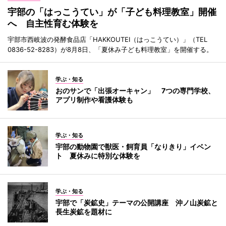
宇部の「はっこうてい」が「子ども料理教室」開催
へ 自主性育む体験を
宇部市西岐波の発酵食品店「HAKKOUTEI（はっこうてい）」（TEL
0836-52-8283）が8月8日、「夏休み子ども料理教室」を開催する。
学ぶ・知る
おのサンで「出張オーキャン」 7つの専門学校、
アプリ制作や看護体験も
学ぶ・知る
宇部の動物園で獣医・飼育員「なりきり」イベン
ト 夏休みに特別な体験を
学ぶ・知る
宇部で「炭鉱史」テーマの公開講座 沖ノ山炭鉱と
長生炭鉱を題材に