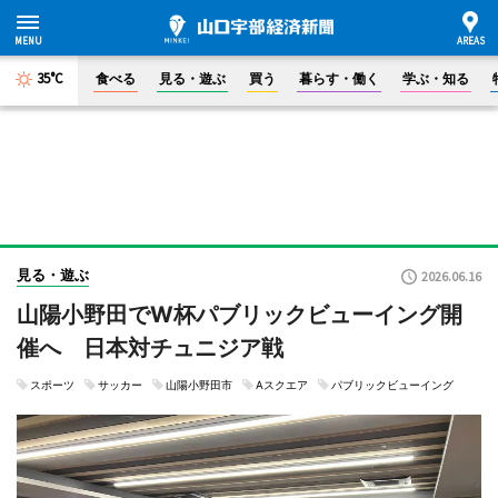
35°C
食べる
見る・遊ぶ
買う
暮らす・働く
学ぶ・知る
見る・遊ぶ
2026.06.16
山陽小野田でW杯パブリックビューイング開
催へ 日本対チュニジア戦
スポーツ
サッカー
山陽小野田市
Aスクエア
パブリックビューイング