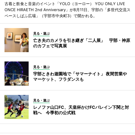
古着と飲食と音楽のイベント「YOLO（ヨーロー） YOU ONLY LIVE
ONCE HIRAETH 2nd Anniversary」が8月11日、宇部の「多世代交流ス
ペースしばふ広場」（宇部市中央町3）で開かれる。
見る・遊ぶ
亡き夫のカメラを引き継ぎ「二人展」 宇部・神原
のカフェで写真展
見る・遊ぶ
宇部ときわ遊園地で「サマーナイト」 夜間営業や
マーケット、フラダンスも
見る・遊ぶ
レノファ山口FC、天皇杯かけFCバレイン下関と対
戦へ 今季初の公式戦