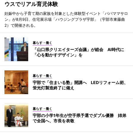
ウスでリアル育児体験
妊娠中から子育て期の家族を対象とした体験型イベント「パパママサロ
ン」が8月9日、住宅展示場「ハウジングプラザ宇部」（宇部市東藤曲
2）で開催される。
暮らす・働く
「山口県クリエイターズ会議」が総会 AI時代に
「心を動かすデザイン」を
暮らす・働く
宇部で「住まいる塾」開講へ LEDリフォーム術、
蛍光灯製造終了に備え
暮らす・働く
宇部の小学1年生が空手県予選でダブル優勝 姉弟
で全国へ、市長を表敬