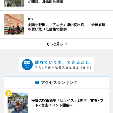
が開設、直売所も併設
買う
山陽小野田に「アエナ」県内初出店 「余剰在庫」
を買い取り低価格で提供
もっと見る
アクセスランキング
宇部の喫茶酒場「ヒライス」2周年 古着×フ
ード×音楽イベント開催へ