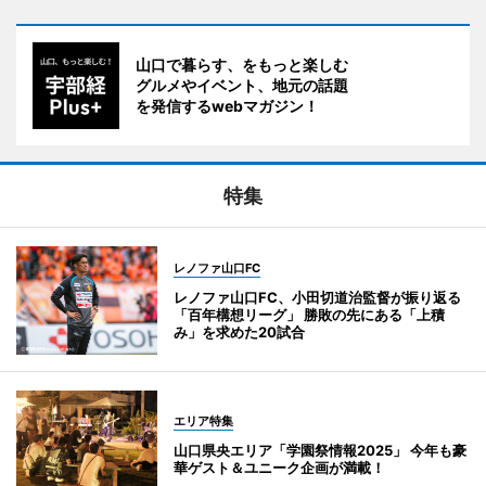
山口で暮らす、をもっと楽しむ
グルメやイベント、地元の話題
を発信するwebマガジン！
特集
レノファ山口FC
レノファ山口FC、小田切道治監督が振り返る
「百年構想リーグ」 勝敗の先にある「上積
み」を求めた20試合
エリア特集
山口県央エリア「学園祭情報2025」 今年も豪
華ゲスト＆ユニーク企画が満載！