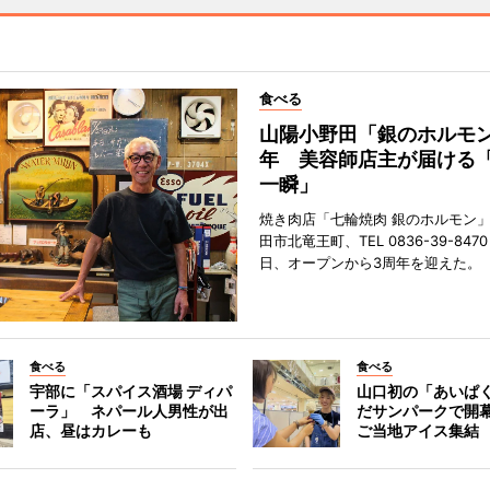
食べる
山陽小野田「銀のホルモン
年 美容師店主が届ける
一瞬」
焼き肉店「七輪焼肉 銀のホルモン
田市北竜王町、TEL 0836-39-847
日、オープンから3周年を迎えた。
食べる
食べる
宇部に「スパイス酒場 ディパ
山口初の「あいぱ
ーラ」 ネパール人男性が出
だサンパークで開
店、昼はカレーも
ご当地アイス集結