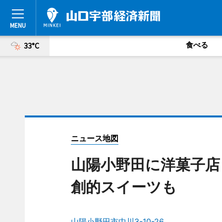
食べる
33°C
ニュース地図
山陽小野田に洋菓子店
創的スイーツも
山陽小野田市中川3-10-26