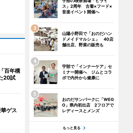
宇部の喫茶酒場「ヒライ
ス」2周年 古着×フード×
音楽イベント開催へ
山陽小野田で「おのだハン
ドメイドマルシェ」 40店
舗出店、野菜の販売も
宇部で「インナーケア」セ
「百年構
ミナー開催へ ジムとコラ
た20試
ボで内外から健康に
おのだサンパークに「WEG
O」県内初出店 2フロアで
豪華ゲス
レディースとメンズ
もっと見る