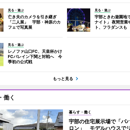
見る・遊ぶ
見る・遊ぶ
亡き夫のカメラを引き継ぎ
宇部ときわ遊園地
「二人展」 宇部・神原のカ
ナイト」 夜間営業
フェで写真展
ト、フラダンスも
見る・遊ぶ
レノファ山口FC、天皇杯かけ
FCバレイン下関と対戦へ 今
季初の公式戦
もっと見る
・働く
暮らす・働く
宇部の住宅展示場で「パ
ロン」 モデルハウスで