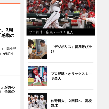
」3周
プロ野球・広島７―１１巨人
「感動の
「デジポリス」普及呼び掛
」（山陽小野
け
0）が8月4
プロ野球・オリックス１―
３楽天
く」がおの
幕 全国の
佐野日大、２回戦へ 高校
野球