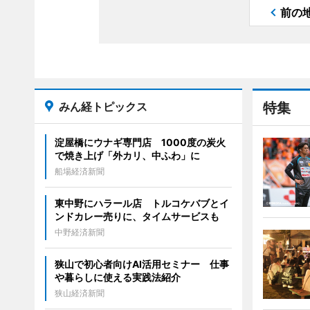
前の
みん経トピックス
特集
淀屋橋にウナギ専門店 1000度の炭火
で焼き上げ「外カリ、中ふわ」に
船場経済新聞
東中野にハラール店 トルコケバブとイ
ンドカレー売りに、タイムサービスも
中野経済新聞
狭山で初心者向けAI活用セミナー 仕事
や暮らしに使える実践法紹介
狭山経済新聞