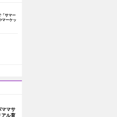
で「サマー
やマーケッ
パママサ
リアル育