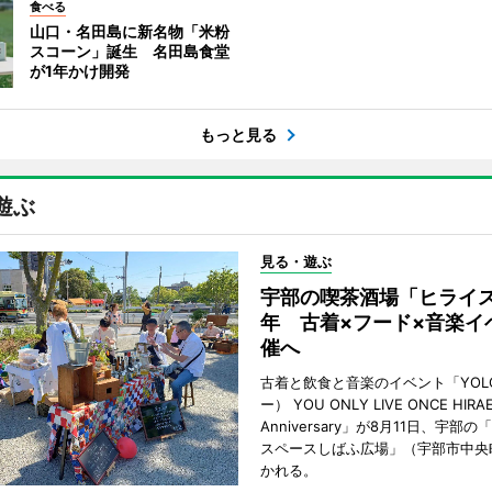
食べる
山口・名田島に新名物「米粉
スコーン」誕生 名田島食堂
が1年かけ開発
もっと見る
遊ぶ
見る・遊ぶ
宇部の喫茶酒場「ヒライス
年 古着×フード×音楽イ
催へ
古着と飲食と音楽のイベント「YOL
ー） YOU ONLY LIVE ONCE HIRA
Anniversary」が8月11日、宇部
スペースしばふ広場」（宇部市中央
かれる。