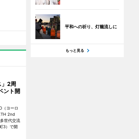
平和への祈り、灯籠流しに
もっと見る
」2周
ベント開
O（ヨーロ
ETH 2nd
の「多世代交流
町3）で開