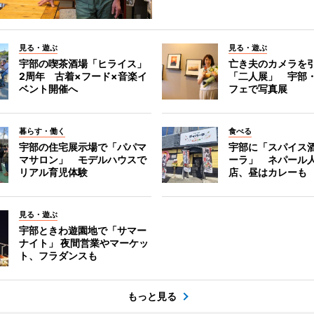
見る・遊ぶ
見る・遊ぶ
宇部の喫茶酒場「ヒライス」
亡き夫のカメラを
2周年 古着×フード×音楽イ
「二人展」 宇部
ベント開催へ
フェで写真展
暮らす・働く
食べる
宇部の住宅展示場で「パパマ
宇部に「スパイス酒
マサロン」 モデルハウスで
ーラ」 ネパール
リアル育児体験
店、昼はカレーも
見る・遊ぶ
宇部ときわ遊園地で「サマー
ナイト」 夜間営業やマーケッ
ト、フラダンスも
もっと見る