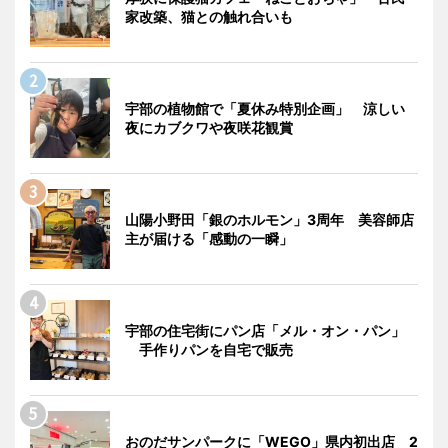
家改築、猫との触れ合いも
宇部の植物館で「夏休み特別企画」 涼しい
夜にカブクワや夜咲花観賞
山陽小野田「銀のホルモン」3周年 美容師店
主が届ける「感動の一瞬」
宇部の住宅街にパン店「メル・オン・パン」
手作りパンを自宅で販売
おのだサンパークに「WEGO」県内初出店 2