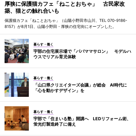
厚狭に保護猫カフェ「ねことおちゃ」 古民家改
築、猫との触れ合いも
保護猫カフェ「ねことおちゃ」（山陽小野田市山川、TEL 070-9186-
8157）が8月1日、山陽小野田・厚狭の住宅街にオープンした。
暮らす・働く
宇部の住宅展示場で「パパママサロン」 モデルハ
ウスでリアル育児体験
暮らす・働く
「山口県クリエイターズ会議」が総会 AI時代に
「心を動かすデザイン」を
暮らす・働く
宇部で「住まいる塾」開講へ LEDリフォーム術、
蛍光灯製造終了に備え