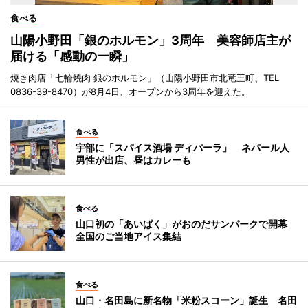
食べる
山陽小野田「銀のホルモン」3周年 美容師店主が
届ける「感動の一瞬」
焼き肉店「七輪焼肉 銀のホルモン」（山陽小野田市北竜王町、TEL
0836-39-8470）が8月4日、オープンから3周年を迎えた。
食べる
宇部に「スパイス酒場 ディパーラ」 ネパール人
男性が出店、昼はカレーも
食べる
山口初の「あいぱく」がおのだサンパークで開幕
全国のご当地アイス集結
食べる
山口・名田島に新名物「米粉スコーン」誕生 名田