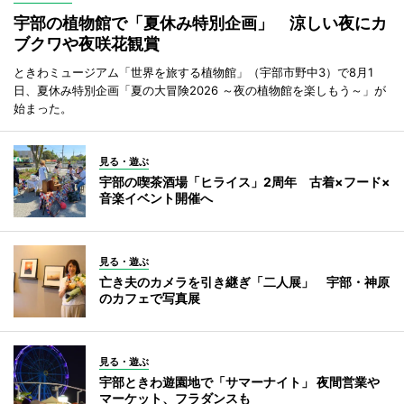
宇部の植物館で「夏休み特別企画」 涼しい夜にカ
ブクワや夜咲花観賞
ときわミュージアム「世界を旅する植物館」（宇部市野中3）で8月1
日、夏休み特別企画「夏の大冒険2026 ～夜の植物館を楽しもう～」が
始まった。
見る・遊ぶ
宇部の喫茶酒場「ヒライス」2周年 古着×フード×
音楽イベント開催へ
見る・遊ぶ
亡き夫のカメラを引き継ぎ「二人展」 宇部・神原
のカフェで写真展
見る・遊ぶ
宇部ときわ遊園地で「サマーナイト」 夜間営業や
マーケット、フラダンスも