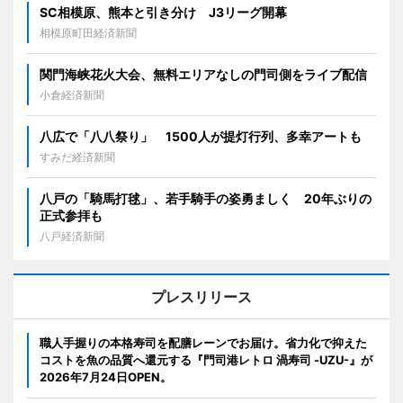
SC相模原、熊本と引き分け J3リーグ開幕
相模原町田経済新聞
関門海峡花火大会、無料エリアなしの門司側をライブ配信
小倉経済新聞
八広で「八八祭り」 1500人が提灯行列、多幸アートも
すみだ経済新聞
八戸の「騎馬打毬」、若手騎手の姿勇ましく 20年ぶりの
正式参拝も
八戸経済新聞
プレスリリース
職人手握りの本格寿司を配膳レーンでお届け。省力化で抑えた
コストを魚の品質へ還元する『門司港レトロ 渦寿司 -UZU-』が
2026年7月24日OPEN。