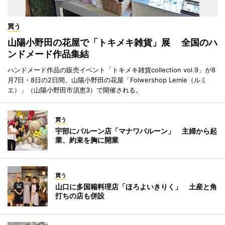
買う
山陽小野田の花屋で「トキメキ雑貨」展 全国のハ
ンドメード作品集結
ハンドメード作品の販売イベント「トキメキ雑貨collection vol.9」が8
月7日・8日の2日間、山陽小野田の花屋「Folwershop Lemie（ルミ
エ）」（山陽小野田市須恵3）で開催される。
買う
宇部にバルーン店「マナワバルーン」 主婦から起
業、約束を胸に開業
買う
山口に多国籍料理店「ほろよいきりく」 土産と角
打ちの店も併設