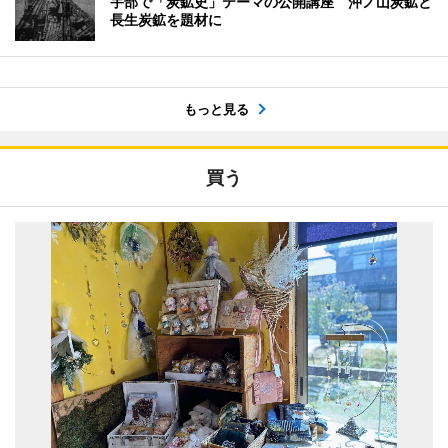
宇部で「炭鉱史」テーマの公開講座 沖ノ山炭鉱と
長生炭鉱を題材に
もっと見る
買う