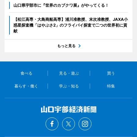
山口県宇部市に『世界のカブクワ展』がやってくる！
【松江高専・大島商船高専】浦川准教授、末次准教授、JAXA小
惑星探査機「はやぶさ2」のフライバイ探査で二つの世界初に貢
献
もっと見る
食べる
見る・遊ぶ
買う
暮らす・働く
学ぶ・知る
特集