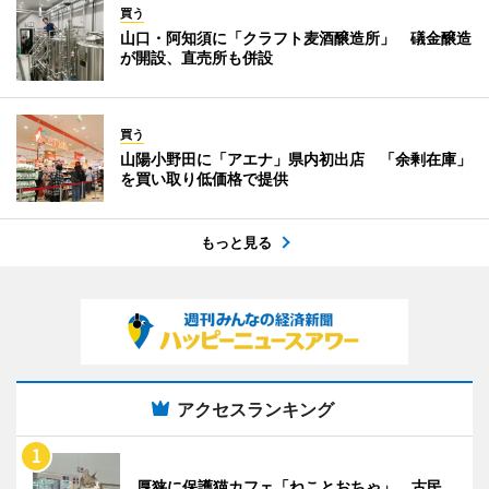
買う
山口・阿知須に「クラフト麦酒醸造所」 礒金醸造
が開設、直売所も併設
買う
山陽小野田に「アエナ」県内初出店 「余剰在庫」
を買い取り低価格で提供
もっと見る
アクセスランキング
厚狭に保護猫カフェ「ねことおちゃ」 古民