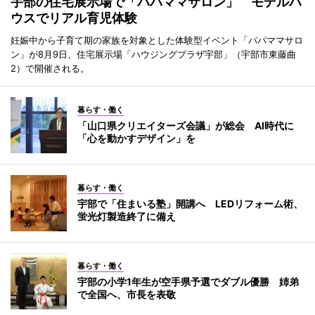
宇部の住宅展示場で「パパママサロン」 モデルハ
ウスでリアル育児体験
妊娠中から子育て期の家族を対象とした体験型イベント「パパママサロ
ン」が8月9日、住宅展示場「ハウジングプラザ宇部」（宇部市東藤曲
2）で開催される。
暮らす・働く
「山口県クリエイターズ会議」が総会 AI時代に
「心を動かすデザイン」を
暮らす・働く
宇部で「住まいる塾」開講へ LEDリフォーム術、
蛍光灯製造終了に備え
暮らす・働く
宇部の小学1年生が空手県予選でダブル優勝 姉弟
で全国へ、市長を表敬