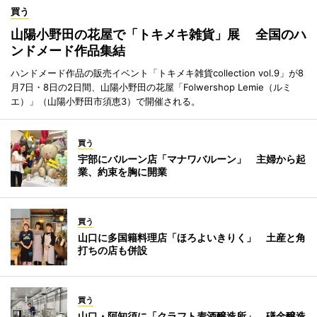
買う
山陽小野田の花屋で「トキメキ雑貨」展 全国のハ
ンドメード作品集結
ハンドメード作品の販売イベント「トキメキ雑貨collection vol.9」が8
月7日・8日の2日間、山陽小野田の花屋「Folwershop Lemie（ルミ
エ）」（山陽小野田市須恵3）で開催される。
買う
宇部にバルーン店「マナワバルーン」 主婦から起
業、約束を胸に開業
買う
山口に多国籍料理店「ほろよいきりく」 土産と角
打ちの店も併設
買う
山口・阿知須に「クラフト麦酒醸造所」 礒金醸造