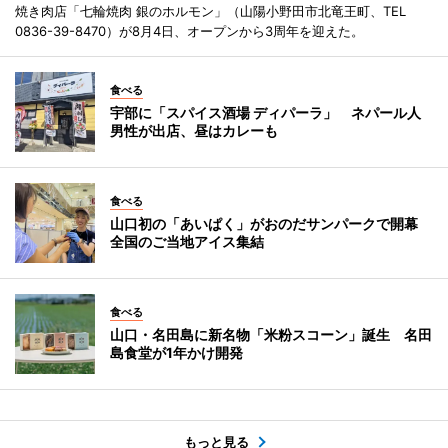
焼き肉店「七輪焼肉 銀のホルモン」（山陽小野田市北竜王町、TEL
0836-39-8470）が8月4日、オープンから3周年を迎えた。
食べる
宇部に「スパイス酒場 ディパーラ」 ネパール人
男性が出店、昼はカレーも
食べる
山口初の「あいぱく」がおのだサンパークで開幕
全国のご当地アイス集結
食べる
山口・名田島に新名物「米粉スコーン」誕生 名田
島食堂が1年かけ開発
もっと見る