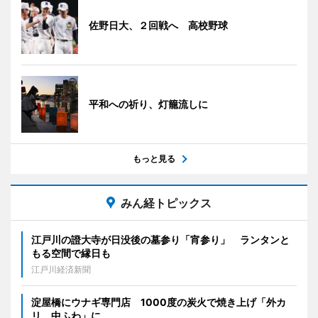
佐野日大、２回戦へ 高校野球
平和への祈り、灯籠流しに
もっと見る
みん経トピックス
江戸川の證大寺が日没後の墓参り「宵参り」 ランタンと
もる空間で縁日も
江戸川経済新聞
淀屋橋にウナギ専門店 1000度の炭火で焼き上げ「外カ
リ、中ふわ」に