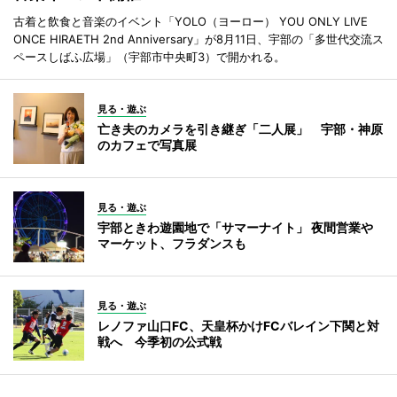
古着と飲食と音楽のイベント「YOLO（ヨーロー） YOU ONLY LIVE
ONCE HIRAETH 2nd Anniversary」が8月11日、宇部の「多世代交流ス
ペースしばふ広場」（宇部市中央町3）で開かれる。
見る・遊ぶ
亡き夫のカメラを引き継ぎ「二人展」 宇部・神原
のカフェで写真展
見る・遊ぶ
宇部ときわ遊園地で「サマーナイト」 夜間営業や
マーケット、フラダンスも
見る・遊ぶ
レノファ山口FC、天皇杯かけFCバレイン下関と対
戦へ 今季初の公式戦