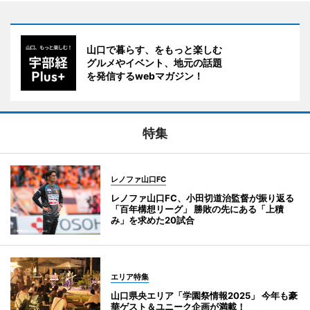
山口で暮らす、をもっと楽しむ
グルメやイベント、地元の話題
を発信するwebマガジン！
特集
レノファ山口FC
レノファ山口FC、小田切道治監督が振り返る
「百年構想リーグ」 勝敗の先にある「上積
み」を求めた20試合
エリア特集
山口県央エリア「学園祭情報2025」 今年も豪
華ゲスト＆ユニーク企画が満載！