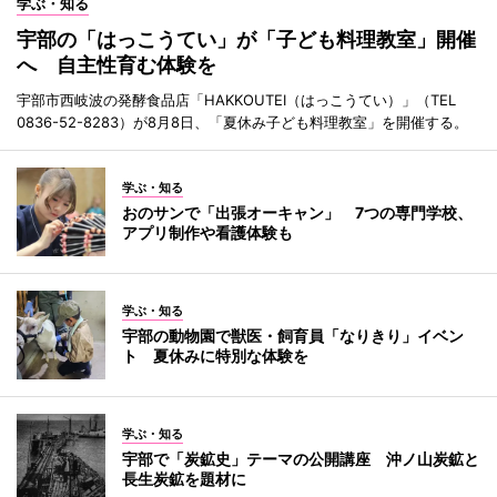
学ぶ・知る
宇部の「はっこうてい」が「子ども料理教室」開催
へ 自主性育む体験を
宇部市西岐波の発酵食品店「HAKKOUTEI（はっこうてい）」（TEL
0836-52-8283）が8月8日、「夏休み子ども料理教室」を開催する。
学ぶ・知る
おのサンで「出張オーキャン」 7つの専門学校、
アプリ制作や看護体験も
学ぶ・知る
宇部の動物園で獣医・飼育員「なりきり」イベン
ト 夏休みに特別な体験を
学ぶ・知る
宇部で「炭鉱史」テーマの公開講座 沖ノ山炭鉱と
長生炭鉱を題材に