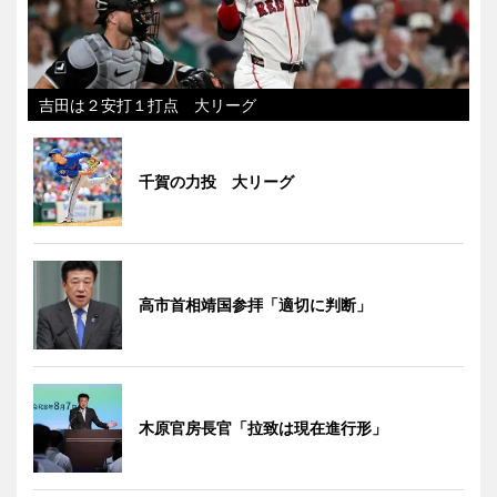
吉田は２安打１打点 大リーグ
千賀の力投 大リーグ
高市首相靖国参拝「適切に判断」
木原官房長官「拉致は現在進行形」