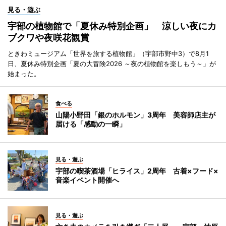
見る・遊ぶ
宇部の植物館で「夏休み特別企画」 涼しい夜にカ
ブクワや夜咲花観賞
ときわミュージアム「世界を旅する植物館」（宇部市野中3）で8月1
日、夏休み特別企画「夏の大冒険2026 ～夜の植物館を楽しもう～」が
始まった。
食べる
山陽小野田「銀のホルモン」3周年 美容師店主が
届ける「感動の一瞬」
見る・遊ぶ
宇部の喫茶酒場「ヒライス」2周年 古着×フード×
音楽イベント開催へ
見る・遊ぶ