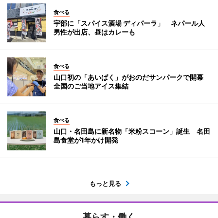
食べる
宇部に「スパイス酒場 ディパーラ」 ネパール人
男性が出店、昼はカレーも
食べる
山口初の「あいぱく」がおのだサンパークで開幕
全国のご当地アイス集結
食べる
山口・名田島に新名物「米粉スコーン」誕生 名田
島食堂が1年かけ開発
もっと見る
暮らす・働く