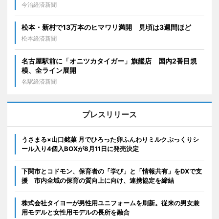
今治経済新聞
松本・新村で13万本のヒマワリ満開 見頃は3週間ほど
松本経済新聞
名古屋駅前に「オニツカタイガー」旗艦店 国内2番目規
模、全ライン展開
名駅経済新聞
プレスリリース
うさまる×山口銘菓 月でひろった卵ふんわりミルクぷっくりシ
ール入り4個入BOXが8月11日に発売決定
下関市とコドモン、保育者の「学び」と「情報共有」をDXで支
援 市内全域の保育の質向上に向け、連携協定を締結
株式会社タイヨーが男性用ユニフォームを刷新。従来の男女兼
用モデルと女性用モデルの長所を融合