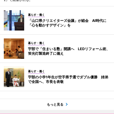
暮らす・働く
「山口県クリエイターズ会議」が総会 AI時代に
「心を動かすデザイン」を
暮らす・働く
宇部で「住まいる塾」開講へ LEDリフォーム術、
蛍光灯製造終了に備え
暮らす・働く
宇部の小学1年生が空手県予選でダブル優勝 姉弟
で全国へ、市長を表敬
もっと見る