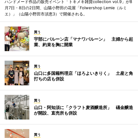
ハンドメード作品の販売イベント「トキメキ雑貨collection vol.9」が8
月7日・8日の2日間、山陽小野田の花屋「Folwershop Lemie（ルミ
エ）」（山陽小野田市須恵3）で開催される。
買う
宇部にバルーン店「マナワバルーン」 主婦から起
業、約束を胸に開業
買う
山口に多国籍料理店「ほろよいきりく」 土産と角
打ちの店も併設
買う
山口・阿知須に「クラフト麦酒醸造所」 礒金醸造
が開設、直売所も併設
買う