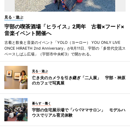
見る・遊ぶ
宇部の喫茶酒場「ヒライス」2周年 古着×フード×
音楽イベント開催へ
古着と飲食と音楽のイベント「YOLO（ヨーロー） YOU ONLY LIVE
ONCE HIRAETH 2nd Anniversary」が8月11日、宇部の「多世代交流ス
ペースしばふ広場」（宇部市中央町3）で開かれる。
見る・遊ぶ
亡き夫のカメラを引き継ぎ「二人展」 宇部・神原
のカフェで写真展
暮らす・働く
宇部の住宅展示場で「パパママサロン」 モデルハ
ウスでリアル育児体験