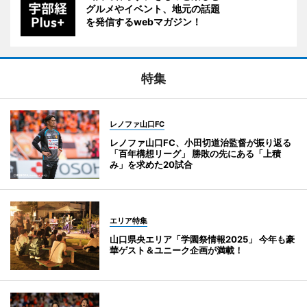
グルメやイベント、地元の話題
を発信するwebマガジン！
特集
レノファ山口FC
レノファ山口FC、小田切道治監督が振り返る
「百年構想リーグ」 勝敗の先にある「上積
み」を求めた20試合
エリア特集
山口県央エリア「学園祭情報2025」 今年も豪
華ゲスト＆ユニーク企画が満載！