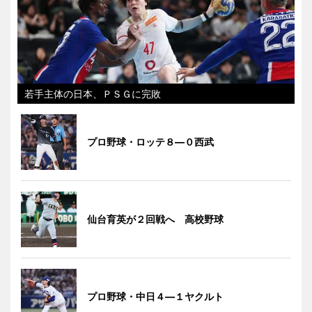
若手主体の日本、ＰＳＧに完敗
プロ野球・ロッテ８―０西武
仙台育英が２回戦へ 高校野球
プロ野球・中日４―１ヤクルト