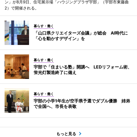
ン」が8月9日、住宅展示場「ハウジングプラザ宇部」（宇部市東藤曲
2）で開催される。
暮らす・働く
「山口県クリエイターズ会議」が総会 AI時代に
「心を動かすデザイン」を
暮らす・働く
宇部で「住まいる塾」開講へ LEDリフォーム術、
蛍光灯製造終了に備え
暮らす・働く
宇部の小学1年生が空手県予選でダブル優勝 姉弟
で全国へ、市長を表敬
もっと見る