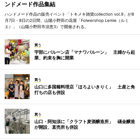
ンドメード作品集結
ハンドメード作品の販売イベント「トキメキ雑貨collection vol.9」が8
月7日・8日の2日間、山陽小野田の花屋「Folwershop Lemie（ルミ
エ）」（山陽小野田市須恵3）で開催される。
買う
宇部にバルーン店「マナワバルーン」 主婦から起
業、約束を胸に開業
買う
山口に多国籍料理店「ほろよいきりく」 土産と角
打ちの店も併設
買う
山口・阿知須に「クラフト麦酒醸造所」 礒金醸造
が開設、直売所も併設