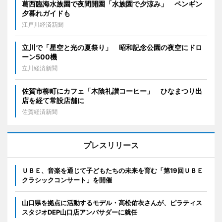
葛西臨海水族園で夜間開園「水族園で夕涼み」 ペンギン
夕暮れガイドも
江戸川経済新聞
立川で「星空と光の夏祭り」 昭和記念公園の夜空にドロ
ーン500機
立川経済新聞
佐賀市柳町にカフェ「木陰礼讃コーヒー」 ひなまつり出
店を経て常設店舗に
佐賀経済新聞
プレスリリース
ＵＢＥ、音楽を通じて子どもたちの未来を育む「第19回ＵＢＥ
クラシックコンサート」を開催
山口県を拠点に活動するモデル・高松佑衣さんが、ピラティス
スタジオDEP山口店アンバサダーに就任