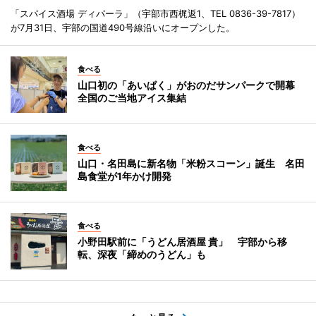
「スパイス酒場 ディパーラ」（宇部市西梶返1、TEL 0836-39-7817）
が7月31日、宇部の国道490号線沿いにオープンした。
食べる
山口初の「あいぱく」がおのだサンパークで開幕
全国のご当地アイス集結
食べる
山口・名田島に新名物「米粉スコーン」誕生 名田
島食堂が1年かけ開発
食べる
小野田駅前に「うどん居酒屋 貴」 宇部から移
転、深夜「締めのうどん」も