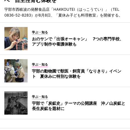
へ 自主性育む体験を
宇部市西岐波の発酵食品店「HAKKOUTEI（はっこうてい）」（TEL
0836-52-8283）が8月8日、「夏休み子ども料理教室」を開催する。
学ぶ・知る
おのサンで「出張オーキャン」 7つの専門学校、
アプリ制作や看護体験も
学ぶ・知る
宇部の動物園で獣医・飼育員「なりきり」イベン
ト 夏休みに特別な体験を
学ぶ・知る
宇部で「炭鉱史」テーマの公開講座 沖ノ山炭鉱と
長生炭鉱を題材に