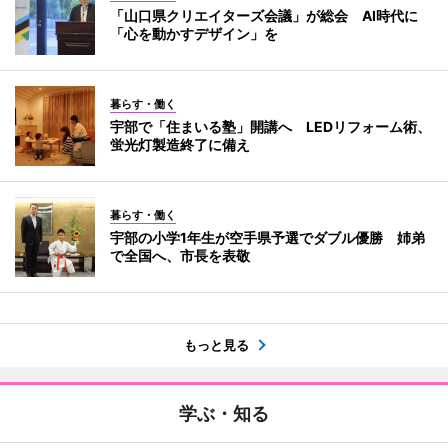
「山口県クリエイターズ会議」が総会 AI時代に
「心を動かすデザイン」を
暮らす・働く
宇部で「住まいる塾」開講へ LEDリフォーム術、
蛍光灯製造終了に備え
暮らす・働く
宇部の小学1年生が空手県予選でダブル優勝 姉弟
で全国へ、市長を表敬
もっと見る
学ぶ・知る