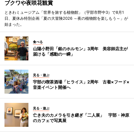
ブクワや夜咲花観賞
ときわミュージアム「世界を旅する植物館」（宇部市野中3）で8月1
日、夏休み特別企画「夏の大冒険2026 ～夜の植物館を楽しもう～」が
始まった。
食べる
山陽小野田「銀のホルモン」3周年 美容師店主が
届ける「感動の一瞬」
見る・遊ぶ
宇部の喫茶酒場「ヒライス」2周年 古着×フード×
音楽イベント開催へ
見る・遊ぶ
亡き夫のカメラを引き継ぎ「二人展」 宇部・神原
のカフェで写真展