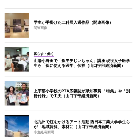
学生が手掛けた二科展入選作品（関連画像）
関連画像
暮らす・働く
山陽小野田で「孫モテじいちゃん」講座 現役女子医学
生ら「孫に使える医学」伝授（山口宇部経済新聞）
上宇部小学校のPTA広報誌が県知事賞 「特集」や「別
冊付録」で工夫（山口宇部経済新聞）
北九州で虹をかけるアート活動 西日本工業大学学生ら
が「地域資源」素材に（山口宇部経済新聞）
小倉経済新聞