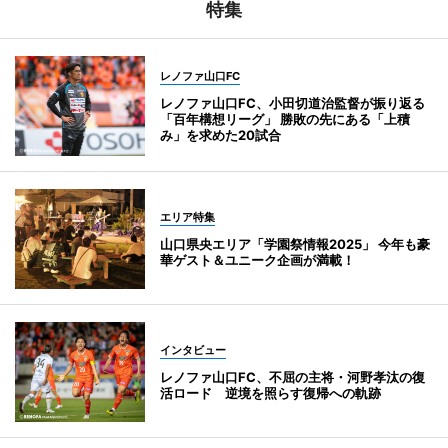
特集
レノファ山口FC
レノファ山口FC、小田切道治監督が振り返る
「百年構想リーグ」 勝敗の先にある「上積
み」を求めた20試合
エリア特集
山口県央エリア「学園祭情報2025」 今年も豪
華ゲスト＆ユニーク企画が満載！
インタビュー
レノファ山口FC、不屈の主将・河野孝汰の復
活ロード 逆境を照らす復帰への軌跡