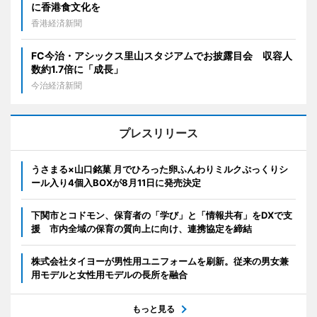
に香港食文化を
香港経済新聞
FC今治・アシックス里山スタジアムでお披露目会 収容人
数約1.7倍に「成長」
今治経済新聞
プレスリリース
うさまる×山口銘菓 月でひろった卵ふんわりミルクぷっくりシ
ール入り4個入BOXが8月11日に発売決定
下関市とコドモン、保育者の「学び」と「情報共有」をDXで支
援 市内全域の保育の質向上に向け、連携協定を締結
株式会社タイヨーが男性用ユニフォームを刷新。従来の男女兼
用モデルと女性用モデルの長所を融合
もっと見る