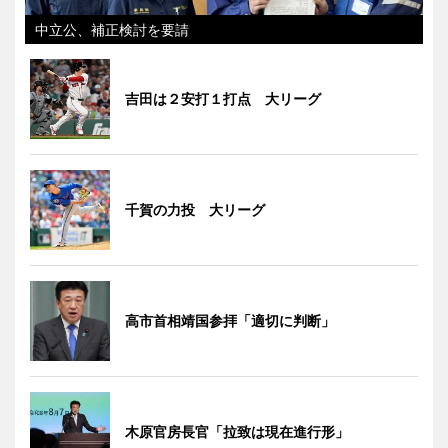
中立公、補正検討を要請
吉田は２安打１打点 大リーグ
千賀の力投 大リーグ
高市首相靖国参拝「適切に判断」
木原官房長官「拉致は現在進行形」