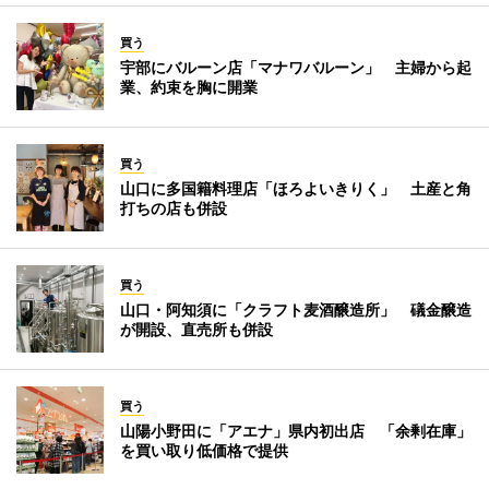
買う
宇部にバルーン店「マナワバルーン」 主婦から起
業、約束を胸に開業
買う
山口に多国籍料理店「ほろよいきりく」 土産と角
打ちの店も併設
買う
山口・阿知須に「クラフト麦酒醸造所」 礒金醸造
が開設、直売所も併設
買う
山陽小野田に「アエナ」県内初出店 「余剰在庫」
を買い取り低価格で提供