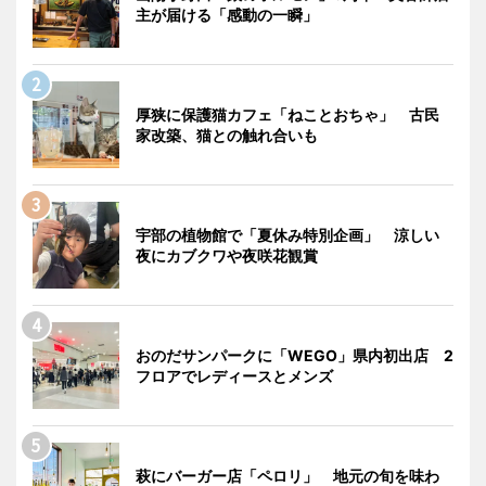
主が届ける「感動の一瞬」
厚狭に保護猫カフェ「ねことおちゃ」 古民
家改築、猫との触れ合いも
宇部の植物館で「夏休み特別企画」 涼しい
夜にカブクワや夜咲花観賞
おのだサンパークに「WEGO」県内初出店 2
フロアでレディースとメンズ
萩にバーガー店「ペロリ」 地元の旬を味わ