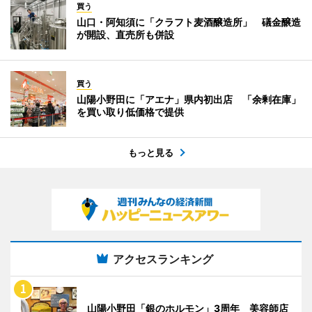
買う
山口・阿知須に「クラフト麦酒醸造所」 礒金醸造
が開設、直売所も併設
買う
山陽小野田に「アエナ」県内初出店 「余剰在庫」
を買い取り低価格で提供
もっと見る
アクセスランキング
山陽小野田「銀のホルモン」3周年 美容師店