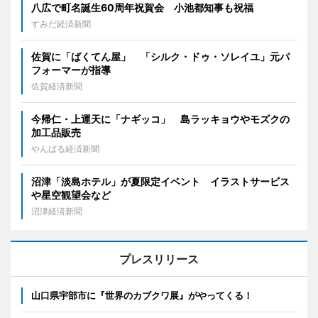
八広で町名誕生60周年祝賀会 小池都知事も祝福
すみだ経済新聞
佐賀に「ばくてん屋」 「シルク・ドゥ・ソレイユ」元パ
フォーマーが指導
佐賀経済新聞
今帰仁・上運天に「ナギッコ」 島ラッキョウやモズクの
加工品販売
やんばる経済新聞
沼津「淡島ホテル」が夏限定イベント イラストサービス
や星空観望会など
沼津経済新聞
プレスリリース
山口県宇部市に『世界のカブクワ展』がやってくる！