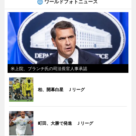
ワールドフォトニュース
米上院、ブランチ氏の司法長官人事承認
柏、開幕白星 Ｊリーグ
町田、大勝で発進 Ｊリーグ