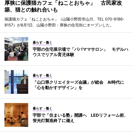
厚狭に保護猫カフェ「ねことおちゃ」 古民家改
築、猫との触れ合いも
保護猫カフェ「ねことおちゃ」（山陽小野田市山川、TEL 070-9186-
8157）が8月1日、山陽小野田・厚狭の住宅街にオープンした。
暮らす・働く
宇部の住宅展示場で「パパママサロン」 モデルハ
ウスでリアル育児体験
暮らす・働く
「山口県クリエイターズ会議」が総会 AI時代に
「心を動かすデザイン」を
暮らす・働く
宇部で「住まいる塾」開講へ LEDリフォーム術、
蛍光灯製造終了に備え