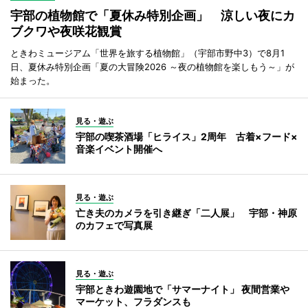
宇部の植物館で「夏休み特別企画」 涼しい夜にカ
ブクワや夜咲花観賞
ときわミュージアム「世界を旅する植物館」（宇部市野中3）で8月1
日、夏休み特別企画「夏の大冒険2026 ～夜の植物館を楽しもう～」が
始まった。
見る・遊ぶ
宇部の喫茶酒場「ヒライス」2周年 古着×フード×
音楽イベント開催へ
見る・遊ぶ
亡き夫のカメラを引き継ぎ「二人展」 宇部・神原
のカフェで写真展
見る・遊ぶ
宇部ときわ遊園地で「サマーナイト」 夜間営業や
マーケット、フラダンスも