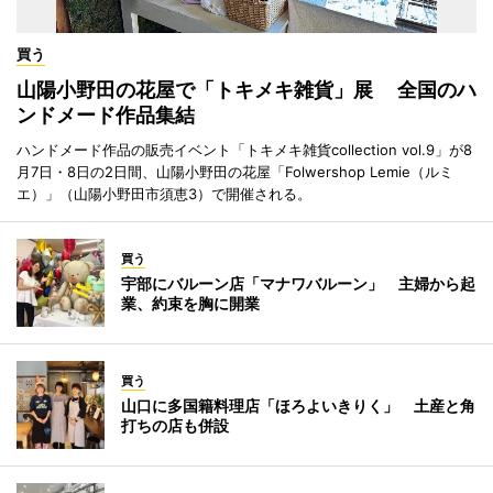
買う
山陽小野田の花屋で「トキメキ雑貨」展 全国のハ
ンドメード作品集結
ハンドメード作品の販売イベント「トキメキ雑貨collection vol.9」が8
月7日・8日の2日間、山陽小野田の花屋「Folwershop Lemie（ルミ
エ）」（山陽小野田市須恵3）で開催される。
買う
宇部にバルーン店「マナワバルーン」 主婦から起
業、約束を胸に開業
買う
山口に多国籍料理店「ほろよいきりく」 土産と角
打ちの店も併設