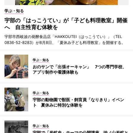
学ぶ・知る
宇部の「はっこうてい」が「子ども料理教室」開催
へ 自主性育む体験を
宇部市西岐波の発酵食品店「HAKKOUTEI（はっこうてい）」（TEL
0836-52-8283）が8月8日、「夏休み子ども料理教室」を開催する。
学ぶ・知る
おのサンで「出張オーキャン」 7つの専門学校、
アプリ制作や看護体験も
学ぶ・知る
宇部の動物園で獣医・飼育員「なりきり」イベン
ト 夏休みに特別な体験を
学ぶ・知る
宇部で「炭鉱史」テーマの公開講座 沖ノ山炭鉱と