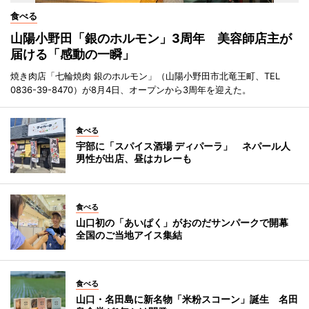
食べる
山陽小野田「銀のホルモン」3周年 美容師店主が
届ける「感動の一瞬」
焼き肉店「七輪焼肉 銀のホルモン」（山陽小野田市北竜王町、TEL
0836-39-8470）が8月4日、オープンから3周年を迎えた。
食べる
宇部に「スパイス酒場 ディパーラ」 ネパール人
男性が出店、昼はカレーも
食べる
山口初の「あいぱく」がおのだサンパークで開幕
全国のご当地アイス集結
食べる
山口・名田島に新名物「米粉スコーン」誕生 名田