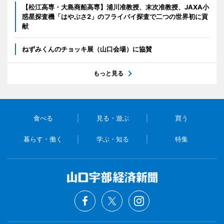
【松江高専・大島商船高専】浦川准教授、末次准教授、JAXA小
惑星探査機「はやぶさ2」のフライバイ探査で二つの世界初に貢
献
ねずみくんのチョッキ展（山口会場）に協賛
もっと見る
食べる
見る・遊ぶ
買う
暮らす・働く
学ぶ・知る
特集