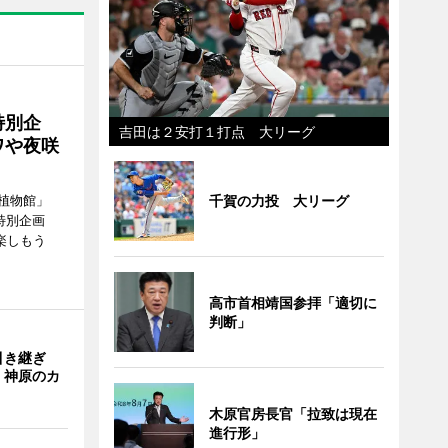
特別企
吉田は２安打１打点 大リーグ
ワや夜咲
千賀の力投 大リーグ
植物館」
特別企画
楽しもう
高市首相靖国参拝「適切に
判断」
引き継ぎ
・神原のカ
木原官房長官「拉致は現在
進行形」