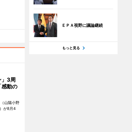
ＥＰＡ視野に議論継続
もっと見る
」3周
「感動の
」（山陽小野
0）が8月4