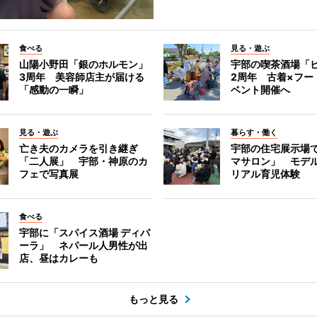
食べる
見る・遊ぶ
山陽小野田「銀のホルモン」
宇部の喫茶酒場「
3周年 美容師店主が届ける
2周年 古着×フー
「感動の一瞬」
ベント開催へ
見る・遊ぶ
暮らす・働く
亡き夫のカメラを引き継ぎ
宇部の住宅展示場
「二人展」 宇部・神原のカ
マサロン」 モデ
フェで写真展
リアル育児体験
食べる
宇部に「スパイス酒場 ディパ
ーラ」 ネパール人男性が出
店、昼はカレーも
もっと見る