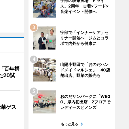
宇部の喫茶酒場「ヒライ
ス」2周年 古着×フード×
音楽イベント開催へ
宇部で「インナーケア」セ
ミナー開催へ ジムとコラ
ボで内外から健康に
山陽小野田で「おのだハン
「百年構
ドメイドマルシェ」 40店
た20試
舗出店、野菜の販売も
おのだサンパークに「WEG
O」県内初出店 2フロアで
豪華ゲス
レディースとメンズ
もっと見る