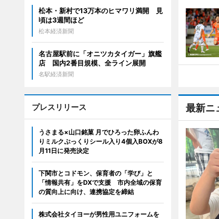
松本・新村で13万本のヒマワリ満開 見
頃は3週間ほど
松本経済新聞
名古屋駅前に「オニツカタイガー」旗艦
店 国内2番目規模、全ライン展開
名駅経済新聞
プレスリリース
最新ニ
うさまる×山口銘菓 月でひろった卵ふんわ
りミルクぷっくりシール入り4個入BOXが8
月11日に発売決定
下関市とコドモン、保育者の「学び」と
「情報共有」をDXで支援 市内全域の保育
の質向上に向け、連携協定を締結
株式会社タイヨーが男性用ユニフォームを