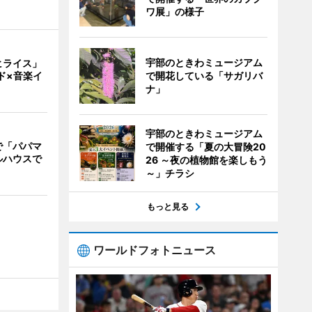
ワ展」の様子
宇部のときわミュージアム
ヒライス」
で開花している「サガリバ
ド×音楽イ
ナ」
宇部のときわミュージアム
で「パパマ
で開催する「夏の大冒険20
ルハウスで
26 ～夜の植物館を楽しもう
～」チラシ
もっと見る
ワールドフォトニュース