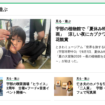
遊ぶ
見る・遊ぶ
宇部の植物館で「夏休み
画」 涼しい夜にカブク
花観賞
ときわミュージアム「世界を旅する
（宇部市野中3）で8月1日、夏休み
「夏の大冒険2026 ～夜の植物館を
～」が始まった。
見る・遊ぶ
見る・遊ぶ
宇部の喫茶酒場「ヒライス」
亡き夫のカメラを
2周年 古着×フード×音楽イ
「二人展」 宇部
ベント開催へ
フェで写真展