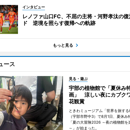
インタビュー
レノファ山口FC、不屈の主将・河野孝汰の復
ド 逆境を照らす復帰への軌跡
もっと見る
ュース
見る・遊ぶ
宇部の植物館で「夏休み
画」 涼しい夜にカブク
花観賞
ときわミュージアム「世界を旅する
（宇部市野中3）で8月1日、夏休み
「夏の大冒険2026 ～夜の植物館を
～」が始まった。