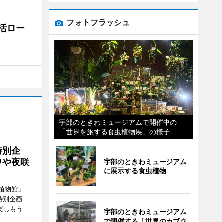
フォトフラッシュ
活ロー
宇部のときわミュージアムで開催中の
「世界を旅する食虫植物展」の様子
特別企
ワや夜咲
宇部のときわミュージアム
に展示する食虫植物
植物館」
特別企画
楽しもう
宇部のときわミュージアム
で開催する「世界のカブク