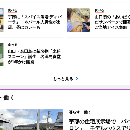
食べる
食べる
宇部に「スパイス酒場 ディパ
山口初の「あいぱ
ーラ」 ネパール人男性が出
だサンパークで開
店、昼はカレーも
ご当地アイス集結
食べる
山口・名田島に新名物「米粉
スコーン」誕生 名田島食堂
が1年かけ開発
もっと見る
・働く
暮らす・働く
宇部の住宅展示場で「パ
ロン」 モデルハウスで