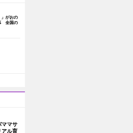
く」がおの
幕 全国の
パママサ
リアル育