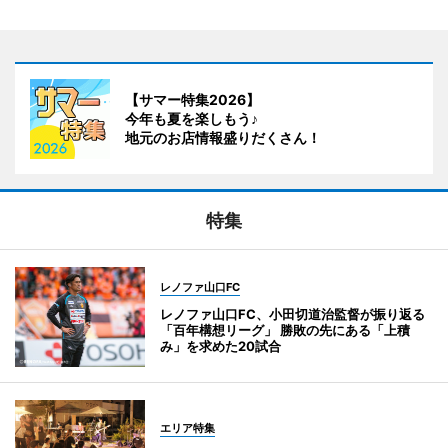
【サマー特集2026】
今年も夏を楽しもう♪
地元のお店情報盛りだくさん！
特集
レノファ山口FC
レノファ山口FC、小田切道治監督が振り返る
「百年構想リーグ」 勝敗の先にある「上積
み」を求めた20試合
エリア特集