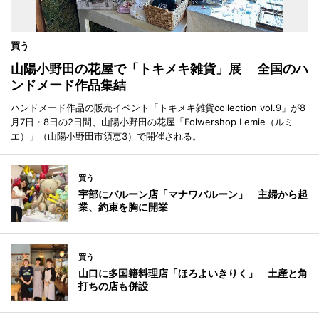
買う
山陽小野田の花屋で「トキメキ雑貨」展 全国のハ
ンドメード作品集結
ハンドメード作品の販売イベント「トキメキ雑貨collection vol.9」が8
月7日・8日の2日間、山陽小野田の花屋「Folwershop Lemie（ルミ
エ）」（山陽小野田市須恵3）で開催される。
買う
宇部にバルーン店「マナワバルーン」 主婦から起
業、約束を胸に開業
買う
山口に多国籍料理店「ほろよいきりく」 土産と角
打ちの店も併設