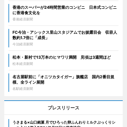
香港のスーパーが24時間営業のコンビニ 日本式コンビニ
に香港食文化を
香港経済新聞
FC今治・アシックス里山スタジアムでお披露目会 収容人
数約1.7倍に「成長」
今治経済新聞
松本・新村で13万本のヒマワリ満開 見頃は3週間ほど
松本経済新聞
名古屋駅前に「オニツカタイガー」旗艦店 国内2番目規
模、全ライン展開
名駅経済新聞
プレスリリース
うさまる×山口銘菓 月でひろった卵ふんわりミルクぷっくりシ