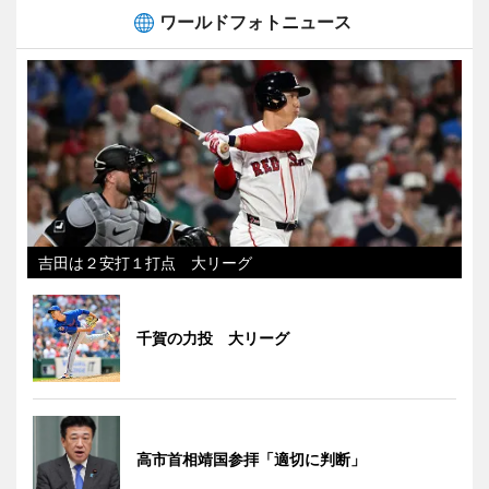
ワールドフォトニュース
吉田は２安打１打点 大リーグ
千賀の力投 大リーグ
高市首相靖国参拝「適切に判断」