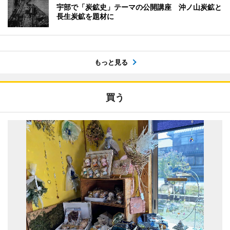
宇部で「炭鉱史」テーマの公開講座 沖ノ山炭鉱と
長生炭鉱を題材に
もっと見る
買う