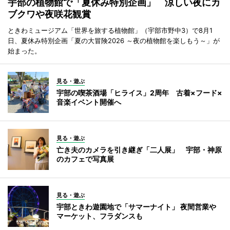
宇部の植物館で「夏休み特別企画」 涼しい夜にカ
ブクワや夜咲花観賞
ときわミュージアム「世界を旅する植物館」（宇部市野中3）で8月1
日、夏休み特別企画「夏の大冒険2026 ～夜の植物館を楽しもう～」が
始まった。
見る・遊ぶ
宇部の喫茶酒場「ヒライス」2周年 古着×フード×
音楽イベント開催へ
見る・遊ぶ
亡き夫のカメラを引き継ぎ「二人展」 宇部・神原
のカフェで写真展
見る・遊ぶ
宇部ときわ遊園地で「サマーナイト」 夜間営業や
マーケット、フラダンスも