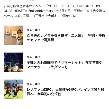
古着と飲食と音楽のイベント「YOLO（ヨーロー） YOU ONLY LIVE
ONCE HIRAETH 2nd Anniversary」が8月11日、宇部の「多世代交流ス
ペースしばふ広場」（宇部市中央町3）で開かれる。
見る・遊ぶ
亡き夫のカメラを引き継ぎ「二人展」 宇部・神原
のカフェで写真展
見る・遊ぶ
宇部ときわ遊園地で「サマーナイト」 夜間営業や
マーケット、フラダンスも
見る・遊ぶ
レノファ山口FC、天皇杯かけFCバレイン下関と対
戦へ 今季初の公式戦