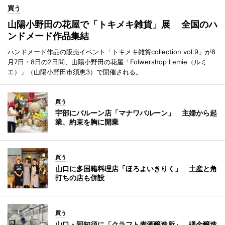
買う
山陽小野田の花屋で「トキメキ雑貨」展 全国のハ
ンドメード作品集結
ハンドメード作品の販売イベント「トキメキ雑貨collection vol.9」が8
月7日・8日の2日間、山陽小野田の花屋「Folwershop Lemie（ルミ
エ）」（山陽小野田市須恵3）で開催される。
買う
宇部にバルーン店「マナワバルーン」 主婦から起
業、約束を胸に開業
買う
山口に多国籍料理店「ほろよいきりく」 土産と角
打ちの店も併設
買う
山口・阿知須に「クラフト麦酒醸造所」 礒金醸造