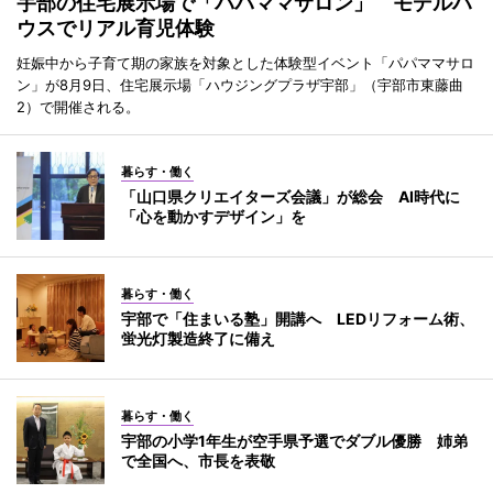
宇部の住宅展示場で「パパママサロン」 モデルハ
ウスでリアル育児体験
妊娠中から子育て期の家族を対象とした体験型イベント「パパママサロ
ン」が8月9日、住宅展示場「ハウジングプラザ宇部」（宇部市東藤曲
2）で開催される。
暮らす・働く
「山口県クリエイターズ会議」が総会 AI時代に
「心を動かすデザイン」を
暮らす・働く
宇部で「住まいる塾」開講へ LEDリフォーム術、
蛍光灯製造終了に備え
暮らす・働く
宇部の小学1年生が空手県予選でダブル優勝 姉弟
で全国へ、市長を表敬