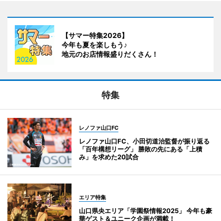
【サマー特集2026】
今年も夏を楽しもう♪
地元のお店情報盛りだくさん！
特集
レノファ山口FC
レノファ山口FC、小田切道治監督が振り返る
「百年構想リーグ」 勝敗の先にある「上積
み」を求めた20試合
エリア特集
山口県央エリア「学園祭情報2025」 今年も豪
華ゲスト＆ユニーク企画が満載！