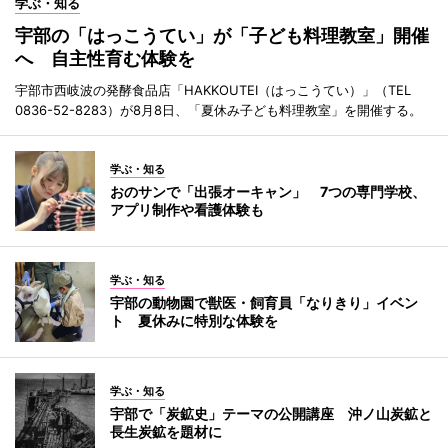
学ぶ・知る
宇部の「はっこうてい」が「子ども料理教室」開催
へ 自主性育む体験を
宇部市西岐波の発酵食品店「HAKKOUTEI（はっこうてい）」（TEL
0836-52-8283）が8月8日、「夏休み子ども料理教室」を開催する。
学ぶ・知る
おのサンで「出張オーキャン」 7つの専門学校、
アプリ制作や看護体験も
学ぶ・知る
宇部の動物園で獣医・飼育員「なりきり」イベン
ト 夏休みに特別な体験を
学ぶ・知る
宇部で「炭鉱史」テーマの公開講座 沖ノ山炭鉱と
長生炭鉱を題材に