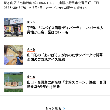
焼き肉店「七輪焼肉 銀のホルモン」（山陽小野田市北竜王町、TEL
0836-39-8470）が8月4日、オープンから3周年を迎えた。
食べる
宇部に「スパイス酒場 ディパーラ」 ネパール人
男性が出店、昼はカレーも
食べる
山口初の「あいぱく」がおのだサンパークで開幕
全国のご当地アイス集結
食べる
山口・名田島に新名物「米粉スコーン」誕生 名田
島食堂が1年かけ開発
もっと見る