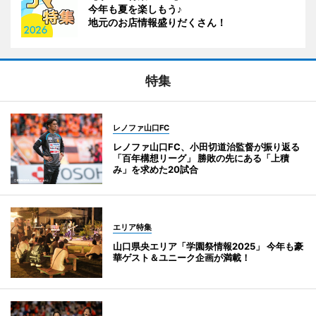
今年も夏を楽しもう♪
地元のお店情報盛りだくさん！
特集
レノファ山口FC
レノファ山口FC、小田切道治監督が振り返る
「百年構想リーグ」 勝敗の先にある「上積
み」を求めた20試合
エリア特集
山口県央エリア「学園祭情報2025」 今年も豪
華ゲスト＆ユニーク企画が満載！