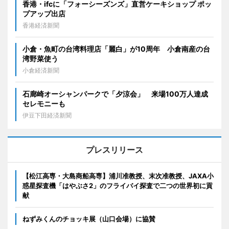
香港・ifcに「フォーシーズンズ」直営ケーキショップ ポッ
プアップ出店
香港経済新聞
小倉・魚町の台湾料理店「麗白」が10周年 小倉南産の台
湾野菜使う
小倉経済新聞
石廊崎オーシャンパークで「夕涼会」 来場100万人達成
セレモニーも
伊豆下田経済新聞
プレスリリース
【松江高専・大島商船高専】浦川准教授、末次准教授、JAXA小
惑星探査機「はやぶさ2」のフライバイ探査で二つの世界初に貢
献
ねずみくんのチョッキ展（山口会場）に協賛