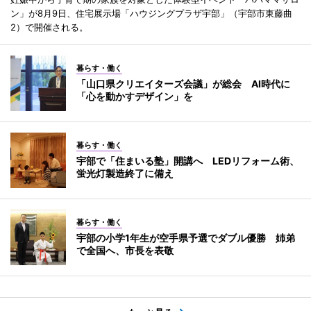
ン」が8月9日、住宅展示場「ハウジングプラザ宇部」（宇部市東藤曲
2）で開催される。
暮らす・働く
「山口県クリエイターズ会議」が総会 AI時代に
「心を動かすデザイン」を
暮らす・働く
宇部で「住まいる塾」開講へ LEDリフォーム術、
蛍光灯製造終了に備え
暮らす・働く
宇部の小学1年生が空手県予選でダブル優勝 姉弟
で全国へ、市長を表敬