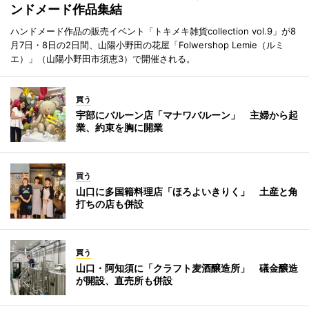
ンドメード作品集結
ハンドメード作品の販売イベント「トキメキ雑貨collection vol.9」が8
月7日・8日の2日間、山陽小野田の花屋「Folwershop Lemie（ルミ
エ）」（山陽小野田市須恵3）で開催される。
買う
宇部にバルーン店「マナワバルーン」 主婦から起
業、約束を胸に開業
買う
山口に多国籍料理店「ほろよいきりく」 土産と角
打ちの店も併設
買う
山口・阿知須に「クラフト麦酒醸造所」 礒金醸造
が開設、直売所も併設