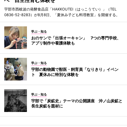
へ 自主性育む体験を
宇部市西岐波の発酵食品店「HAKKOUTEI（はっこうてい）」（TEL
0836-52-8283）が8月8日、「夏休み子ども料理教室」を開催する。
学ぶ・知る
おのサンで「出張オーキャン」 7つの専門学校、
アプリ制作や看護体験も
学ぶ・知る
宇部の動物園で獣医・飼育員「なりきり」イベン
ト 夏休みに特別な体験を
学ぶ・知る
宇部で「炭鉱史」テーマの公開講座 沖ノ山炭鉱と
長生炭鉱を題材に