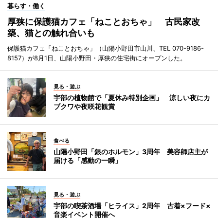
暮らす・働く
厚狭に保護猫カフェ「ねことおちゃ」 古民家改
築、猫との触れ合いも
保護猫カフェ「ねことおちゃ」（山陽小野田市山川、TEL 070-9186-
8157）が8月1日、山陽小野田・厚狭の住宅街にオープンした。
見る・遊ぶ
宇部の植物館で「夏休み特別企画」 涼しい夜にカ
ブクワや夜咲花観賞
食べる
山陽小野田「銀のホルモン」3周年 美容師店主が
届ける「感動の一瞬」
見る・遊ぶ
宇部の喫茶酒場「ヒライス」2周年 古着×フード×
音楽イベント開催へ