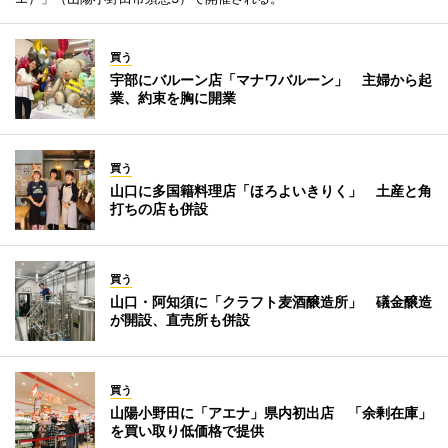
買う
宇部にバルーン店「マナワバルーン」 主婦から起
業、約束を胸に開業
買う
山口に多国籍料理店「ほろよいきりく」 土産と角
打ちの店も併設
買う
山口・阿知須に「クラフト麦酒醸造所」 礒金醸造
が開設、直売所も併設
買う
山陽小野田に「アエナ」県内初出店 「余剰在庫」
を買い取り低価格で提供