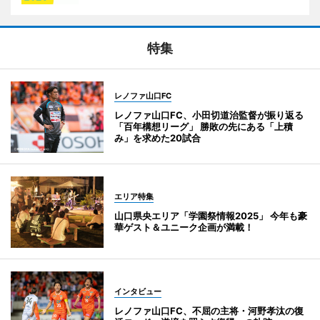
特集
レノファ山口FC
レノファ山口FC、小田切道治監督が振り返る
「百年構想リーグ」 勝敗の先にある「上積
み」を求めた20試合
エリア特集
山口県央エリア「学園祭情報2025」 今年も豪
華ゲスト＆ユニーク企画が満載！
インタビュー
レノファ山口FC、不屈の主将・河野孝汰の復