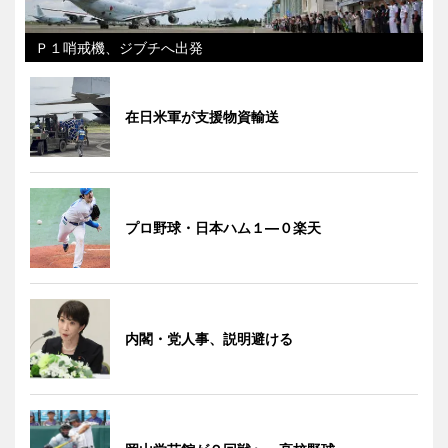
Ｐ１哨戒機、ジブチへ出発
在日米軍が支援物資輸送
プロ野球・日本ハム１―０楽天
内閣・党人事、説明避ける