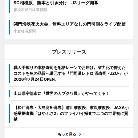
SC相模原、熊本と引き分け J3リーグ開幕
相模原町田経済新聞
関門海峡花火大会、無料エリアなしの門司側をライブ配信
小倉経済新聞
プレスリリース
職人手握りの本格寿司を配膳レーンでお届け。省力化で抑えた
コストを魚の品質へ還元する『門司港レトロ 渦寿司 -UZU-』が
2026年7月24日OPEN。
山口県宇部市に『世界のカブクワ展』がやってくる！
【松江高専・大島商船高専】浦川准教授、末次准教授、JAXA小
惑星探査機「はやぶさ2」のフライバイ探査で二つの世界初に貢
献
もっと見る