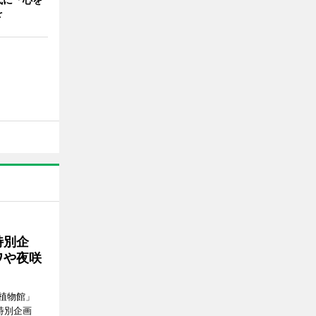
を
特別企
ワや夜咲
植物館」
特別企画