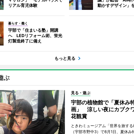
リアル育児体験
動かすデザイン」
暮らす・働く
宇部で「住まいる塾」開講
へ LEDリフォーム術、蛍光
灯製造終了に備え
もっと見る
遊ぶ
見る・遊ぶ
宇部の植物館で「夏休み
画」 涼しい夜にカブク
花観賞
ときわミュージアム「世界を旅する
（宇部市野中3）で8月1日、夏休み