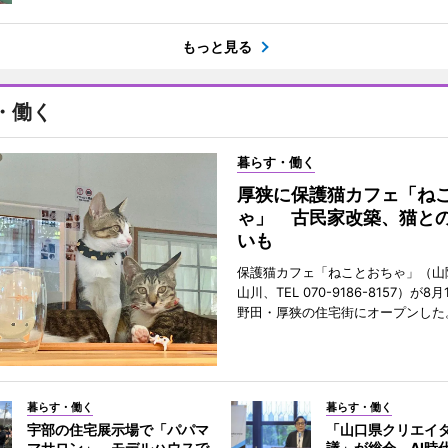
もっと見る
・働く
暮らす・働く
厚狭に保護猫カフェ「ね
ゃ」 古民家改築、猫と
いも
保護猫カフェ「ねことおちゃ」（山
山川、TEL 070-9186-8157）が
野田・厚狭の住宅街にオープンした
暮らす・働く
暮らす・働く
宇部の住宅展示場で「パパマ
「山口県クリエイ
マサロン」 モデルハウスで
議」が総会 AI時