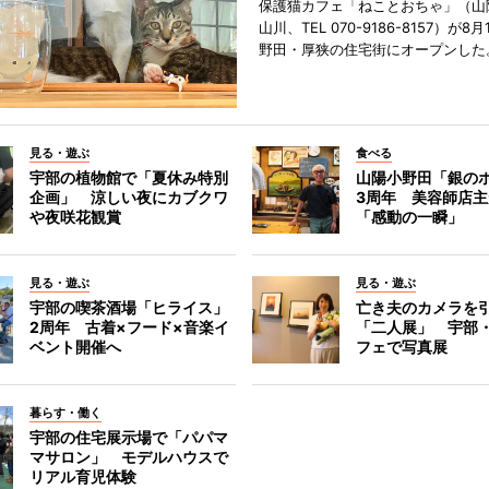
保護猫カフェ「ねことおちゃ」（山
山川、TEL 070-9186-8157）が
野田・厚狭の住宅街にオープンした
見る・遊ぶ
食べる
宇部の植物館で「夏休み特別
山陽小野田「銀の
企画」 涼しい夜にカブクワ
3周年 美容師店
や夜咲花観賞
「感動の一瞬」
見る・遊ぶ
見る・遊ぶ
宇部の喫茶酒場「ヒライス」
亡き夫のカメラを
2周年 古着×フード×音楽イ
「二人展」 宇部
ベント開催へ
フェで写真展
暮らす・働く
宇部の住宅展示場で「パパマ
マサロン」 モデルハウスで
リアル育児体験