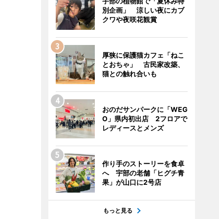
宇部の植物館で「夏休み特
別企画」 涼しい夜にカブ
クワや夜咲花観賞
厚狭に保護猫カフェ「ねこ
とおちゃ」 古民家改築、
猫との触れ合いも
おのだサンパークに「WEG
O」県内初出店 2フロアで
レディースとメンズ
作り手のストーリーを食卓
へ 宇部の老舗「ヒグチ青
果」が山口に2号店
もっと見る