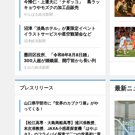
今帰仁・上運天に「ナギッコ」 島ラッ
キョウやモズクの加工品販売
やんばる経済新聞
沼津「淡島ホテル」が夏限定イベント
イラストサービスや星空観望会など
沼津経済新聞
墨田区役所、「令和8年8月8日婚」
300人超が婚姻届、開庁前から長い列
すみだ経済新聞
プレスリリース
最新ニ
山口県宇部市に『世界のカブクワ展』がや
ってくる！
【松江高専・大島商船高専】浦川准教授、
末次准教授、JAXA小惑星探査機「はやぶ
さ2」のフライバイ探査で二つの世界初に貢