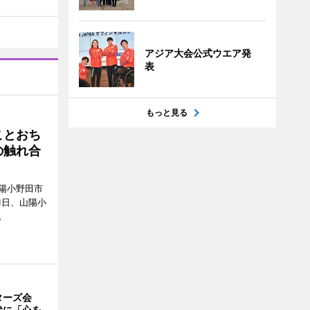
アジア大会公式ウエア発
表
もっと見る
ことおち
の触れ合
陽小野田市
8月1日、山陽小
。
ターズ会
代に「心を