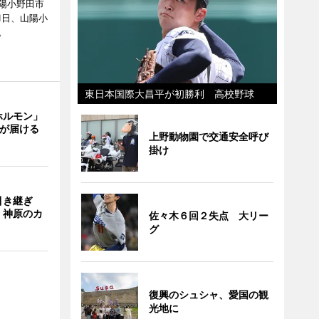
陽小野田市
8月1日、山陽小
。
東日本国際大昌平が初勝利 高校野球
ホルモン」
主が届ける
上野動物園で交通安全呼び
掛け
引き継ぎ
・神原のカ
佐々木６回２失点 大リー
グ
復興のシュシャ、愛国の観
光地に