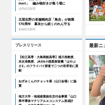
mori」 編み物好きが集う場に
浅草経済新聞
北習志野の老舗精肉店「鳥吉」が創業
170周年 幕末から続くのれん守る
船橋経済新聞
プレスリリース
最新ニ
【松江高専・大島商船高専】浦川准教授、
末次准教授、JAXA小惑星探査機「はやぶ
さ2」のフライバイ探査で二つの世界初に貢
献
ねずみくんのチョッキ展（山口会場）に協
賛
地方大学・地域産業創生交付金事業「山口
県半導体マテリアルエコシステム形成計