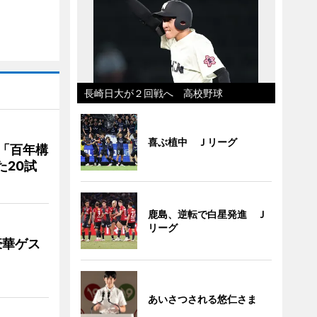
長崎日大が２回戦へ 高校野球
喜ぶ植中 Ｊリーグ
「百年構
た20試
鹿島、逆転で白星発進 Ｊ
リーグ
豪華ゲス
あいさつされる悠仁さま