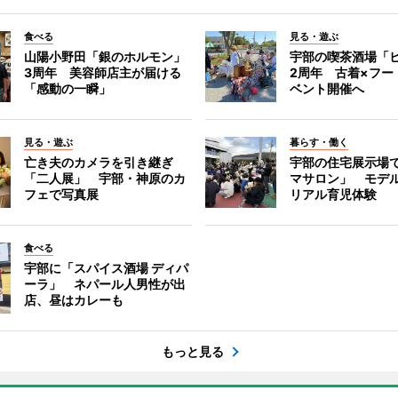
食べる
見る・遊ぶ
山陽小野田「銀のホルモン」
宇部の喫茶酒場「
3周年 美容師店主が届ける
2周年 古着×フー
「感動の一瞬」
ベント開催へ
見る・遊ぶ
暮らす・働く
亡き夫のカメラを引き継ぎ
宇部の住宅展示場
「二人展」 宇部・神原のカ
マサロン」 モデ
フェで写真展
リアル育児体験
食べる
宇部に「スパイス酒場 ディパ
ーラ」 ネパール人男性が出
店、昼はカレーも
もっと見る