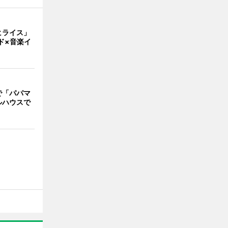
ヒライス」
ド×音楽イ
で「パパマ
ルハウスで