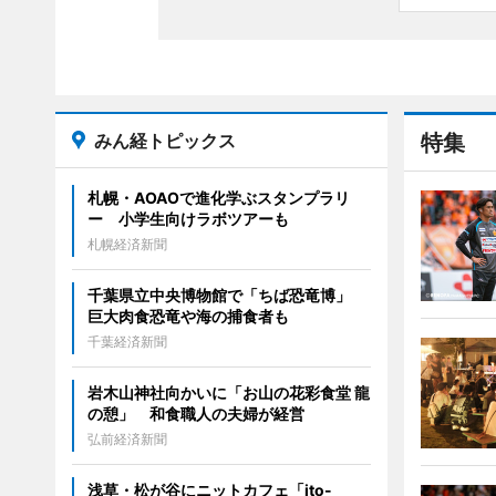
みん経トピックス
特集
札幌・AOAOで進化学ぶスタンプラリ
ー 小学生向けラボツアーも
札幌経済新聞
千葉県立中央博物館で「ちば恐竜博」
巨大肉食恐竜や海の捕食者も
千葉経済新聞
岩木山神社向かいに「お山の花彩食堂 龍
の憩」 和食職人の夫婦が経営
弘前経済新聞
浅草・松が谷にニットカフェ「ito-