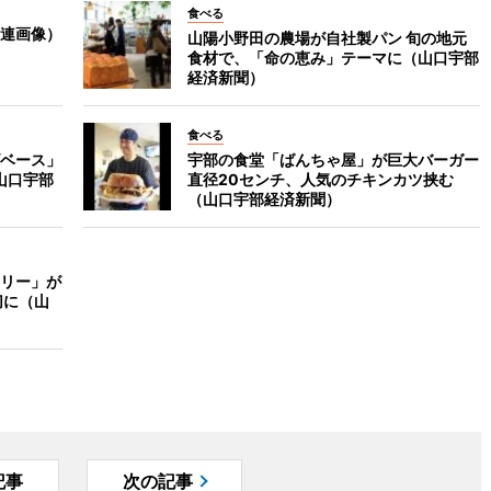
食べる
連画像）
山陽小野田の農場が自社製パン 旬の地元
食材で、「命の恵み」テーマに（山口宇部
経済新聞）
食べる
ベース」
宇部の食堂「ばんちゃ屋」が巨大バーガー
山口宇部
直径20センチ、人気のチキンカツ挟む
（山口宇部経済新聞）
リー」が
切に（山
記事
次の記事