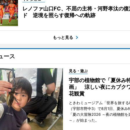
レノファ山口FC、不屈の主将・河野孝汰の復
ド 逆境を照らす復帰への軌跡
もっと見る
ュース
見る・遊ぶ
宇部の植物館で「夏休み
画」 涼しい夜にカブク
花観賞
ときわミュージアム「世界を旅する
（宇部市野中3）で8月1日、夏休み
「夏の大冒険2026 ～夜の植物館を
～」が始まった。