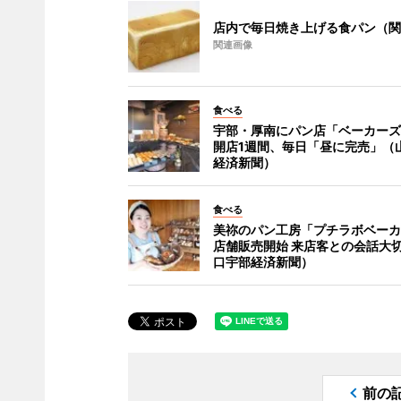
店内で毎日焼き上げる食パン（関
関連画像
食べる
宇部・厚南にパン店「ベーカーズ
開店1週間、毎日「昼に完売」（
経済新聞）
食べる
美祢のパン工房「プチラボベーカ
店舗販売開始 来店客との会話大
口宇部経済新聞）
前の