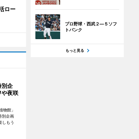
活ロー
プロ野球・西武２―５ソフ
トバンク
もっと見る
特別企
ワや夜咲
植物館」
特別企画
楽しもう