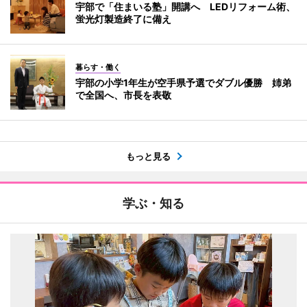
宇部で「住まいる塾」開講へ LEDリフォーム術、
蛍光灯製造終了に備え
暮らす・働く
宇部の小学1年生が空手県予選でダブル優勝 姉弟
で全国へ、市長を表敬
もっと見る
学ぶ・知る