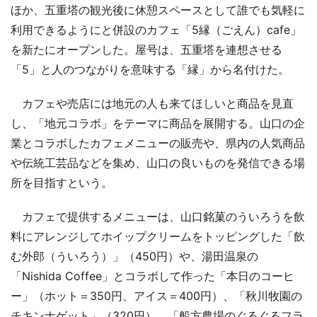
ほか、五重塔の観光後に休憩スペースとして誰でも気軽に
利用できるようにと併設のカフェ「5縁（ごえん）cafe」
を新たにオープンした。屋号は、五重塔を連想させる
「5」と人のつながりを意味する「縁」から名付けた。
カフェや売店には地元の人も来てほしいと商品を見直
し、「地元コラボ」をテーマに商品を展開する。山口の企
業とコラボしたカフェメニューの販売や、県内の人気商品
や伝統工芸品などを集め、山口の良いものを発信できる場
所を目指すという。
カフェで提供するメニューは、山口銘菓のういろうを飲
料にアレンジしてホイップクリームをトッピングした「飲
む外郎（ういろう）」（450円）や、湯田温泉の
「Nishida Coffee」とコラボして作った「本日のコーヒ
ー」（ホット＝350円、アイス＝400円）、「秋川牧園の
チキンナゲット」（320円）、「船方農場のぐるぐるフラ