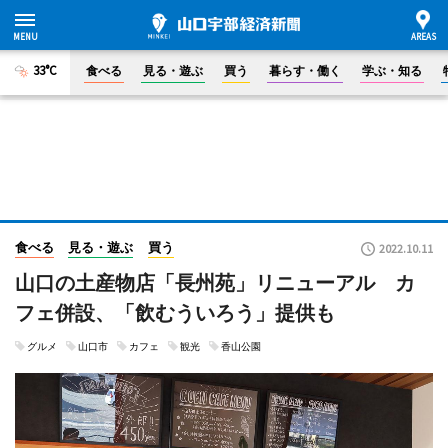
33°C
食べる
見る・遊ぶ
買う
暮らす・働く
学ぶ・知る
食べる
見る・遊ぶ
買う
2022.10.11
山口の土産物店「長州苑」リニューアル カ
フェ併設、「飲むういろう」提供も
グルメ
山口市
カフェ
観光
香山公園