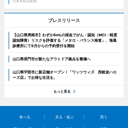
六本木経済新聞
プレスリリース
【山口県周南市】わずか6mLの採血でがん・認知（MCI：軽度
認知障害）リスクを評価する「メタロ・バランス検査」、海風
診療所にて9月からの予約受付を開始
山口県長門市が新たなアウトドア拠点を整備へ
山口県宇部市に新店舗オープン！「ワッツウィズ 西岐波ハロ
ーズ店」でお得な生活を。
もっと見る
食べる
見る・遊ぶ
買う