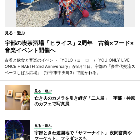
見る・遊ぶ
宇部の喫茶酒場「ヒライス」2周年 古着×フード×
音楽イベント開催へ
古着と飲食と音楽のイベント「YOLO（ヨーロー） YOU ONLY LIVE
ONCE HIRAETH 2nd Anniversary」が8月11日、宇部の「多世代交流ス
ペースしばふ広場」（宇部市中央町3）で開かれる。
見る・遊ぶ
亡き夫のカメラを引き継ぎ「二人展」 宇部・神原
のカフェで写真展
見る・遊ぶ
宇部ときわ遊園地で「サマーナイト」 夜間営業や
マーケット、フラダンスも