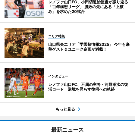
レノファ山口FC、小田切道治監督が振り返る
「百年構想リーグ」 勝敗の先にある「上積
み」を求めた20試合
エリア特集
山口県央エリア「学園祭情報2025」 今年も豪
華ゲスト＆ユニーク企画が満載！
インタビュー
レノファ山口FC、不屈の主将・河野孝汰の復
活ロード 逆境を照らす復帰への軌跡
もっと見る
最新ニュース