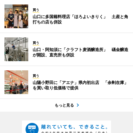
買う
山口に多国籍料理店「ほろよいきりく」 土産と角
打ちの店も併設
買う
山口・阿知須に「クラフト麦酒醸造所」 礒金醸造
が開設、直売所も併設
買う
山陽小野田に「アエナ」県内初出店 「余剰在庫」
を買い取り低価格で提供
もっと見る