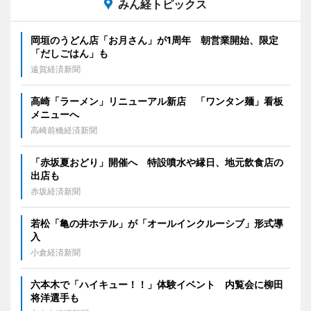
みん経トピックス
岡垣のうどん店「お月さん」が1周年 朝営業開始、限定
「だしごはん」も
遠賀経済新聞
高崎「ラーメン」リニューアル新店 「ワンタン麺」看板
メニューへ
高崎前橋経済新聞
「赤坂夏おどり」開催へ 特設噴水や縁日、地元飲食店の
出店も
赤坂経済新聞
若松「亀の井ホテル」が「オールインクルーシブ」形式導
入
小倉経済新聞
六本木で「ハイキュー！！」体験イベント 内覧会に柳田
将洋選手も