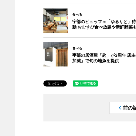
食べる
宇部のビュッフェ「ゆるりと」待
動 おむすび食べ放題や新鮮野菜
食べる
宇部の居酒屋「匙」が3周年 店
加減」で旬の地魚を提供
前の