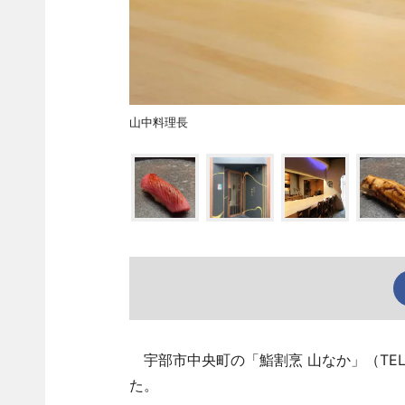
山中料理長
宇部市中央町の「鮨割烹 山なか」（TE
た。