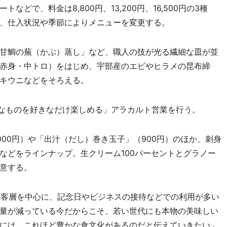
どで、料金は8,800円、13,200円、16,500円の3種
、仕入状況や季節によりメニューを変更する。
甘鯛の蕪（かぶ）蒸し」など、職人の技が光る繊細な皿が並
赤身・中トロ）をはじめ、宇部産のエビやヒラメの昆布締
キウニなどをそろえる。
きなものを好きなだけ楽しめる」アラカルト営業を行う。
00円）や「出汁（だし）巻き玉子」（900円）のほか、刺身
などをラインナップ。生クリーム100パーセントとグラノー
意する。
の客層を中心に、記念日やビジネスの接待などでの利用が多い
量が減っている今だからこそ、若い世代にも本物の美味しい
には、これほど豊かな食文化があるのだと伝えていきたい」