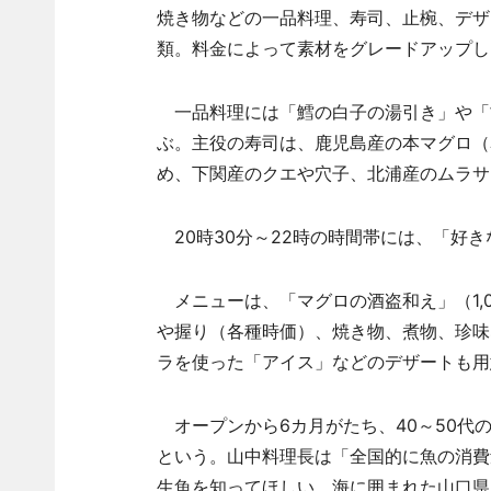
焼き物などの一品料理、寿司、止椀、デザートな
類。料金によって素材をグレードアップし
一品料理には「鱈の白子の湯引き」や「
ぶ。主役の寿司は、鹿児島産の本マグロ（
め、下関産のクエや穴子、北浦産のムラサ
20時30分～22時の時間帯には、「好
メニューは、「マグロの酒盗和え」（1,0
や握り（各種時価）、焼き物、煮物、珍味
ラを使った「アイス」などのデザートも用
オープンから6カ月がたち、40～50代
という。山中料理長は「全国的に魚の消費
生魚を知ってほしい。海に囲まれた山口県