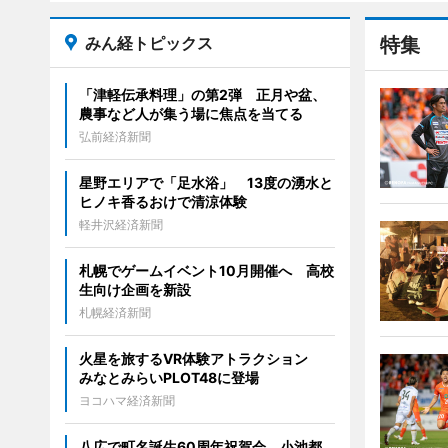
みん経トピックス
特集
「津軽伝承料理」の第2弾 正月や盆、
農事など人が集う場に焦点を当てる
弘前経済新聞
星野エリアで「足水浴」 13度の湧水と
ヒノキ香るおけで清涼体験
軽井沢経済新聞
札幌でゲームイベント10月開催へ 高校
生向け企画を新設
札幌経済新聞
火星を旅するVR体験アトラクション
みなとみらいPLOT48に登場
ヨコハマ経済新聞
八広で町名誕生60周年祝賀会 小池都