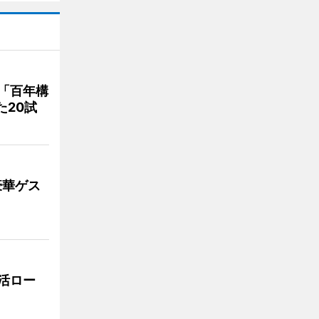
「百年構
た20試
豪華ゲス
活ロー