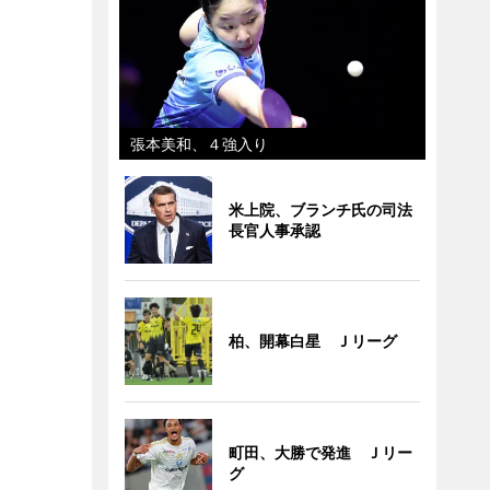
張本美和、４強入り
米上院、ブランチ氏の司法
長官人事承認
柏、開幕白星 Ｊリーグ
町田、大勝で発進 Ｊリー
グ