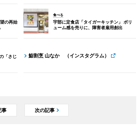
食べる
望の再始
宇部に定食店「タイガーキッチン」 ボリ
も
ューム感を売りに、障害者雇用創出
鮨割烹 山なか （インスタグラム）
主の「さじ
記事
次の記事