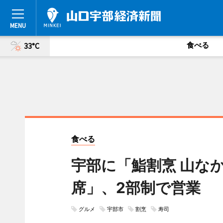
食べる
33°C
食べる
宇部に「鮨割烹 山な
席」、2部制で営業
グルメ
宇部市
割烹
寿司