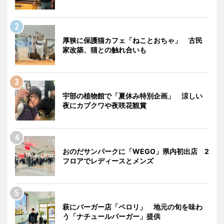
厚狭に保護猫カフェ「ねことおちゃ」 古民
家改築、猫との触れ合いも
宇部の植物館で「夏休み特別企画」 涼しい
夜にカブクワや夜咲花観賞
おのだサンパークに「WEGO」県内初出店 2
フロアでレディースとメンズ
萩にバーガー店「ペロリ」 地元の旬を味わ
う「ナチュールバーガー」提供