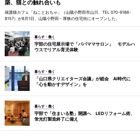
築、猫との触れ合いも
保護猫カフェ「ねことおちゃ」（山陽小野田市山川、TEL 070-9186-
8157）が8月1日、山陽小野田・厚狭の住宅街にオープンした。
暮らす・働く
宇部の住宅展示場で「パパママサロン」 モデルハ
ウスでリアル育児体験
暮らす・働く
「山口県クリエイターズ会議」が総会 AI時代に
「心を動かすデザイン」を
暮らす・働く
宇部で「住まいる塾」開講へ LEDリフォーム術、
蛍光灯製造終了に備え