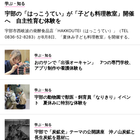
学ぶ・知る
宇部の「はっこうてい」が「子ども料理教室」開催
へ 自主性育む体験を
宇部市西岐波の発酵食品店「HAKKOUTEI（はっこうてい）」（TEL
0836-52-8283）が8月8日、「夏休み子ども料理教室」を開催する。
学ぶ・知る
おのサンで「出張オーキャン」 7つの専門学校、
アプリ制作や看護体験も
学ぶ・知る
宇部の動物園で獣医・飼育員「なりきり」イベン
ト 夏休みに特別な体験を
学ぶ・知る
宇部で「炭鉱史」テーマの公開講座 沖ノ山炭鉱と
長生炭鉱を題材に