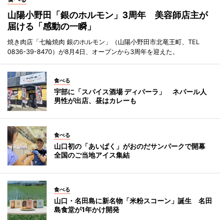
山陽小野田「銀のホルモン」3周年 美容師店主が
届ける「感動の一瞬」
焼き肉店「七輪焼肉 銀のホルモン」（山陽小野田市北竜王町、TEL
0836-39-8470）が8月4日、オープンから3周年を迎えた。
食べる
宇部に「スパイス酒場 ディパーラ」 ネパール人
男性が出店、昼はカレーも
食べる
山口初の「あいぱく」がおのだサンパークで開幕
全国のご当地アイス集結
食べる
山口・名田島に新名物「米粉スコーン」誕生 名田
島食堂が1年かけ開発