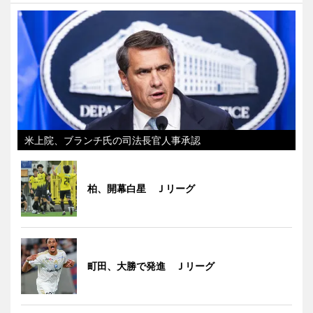
米上院、ブランチ氏の司法長官人事承認
柏、開幕白星 Ｊリーグ
町田、大勝で発進 Ｊリーグ