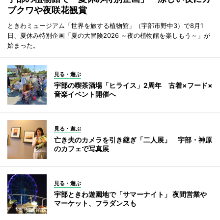
ブクワや夜咲花観賞
ときわミュージアム「世界を旅する植物館」（宇部市野中3）で8月1
日、夏休み特別企画「夏の大冒険2026 ～夜の植物館を楽しもう～」が
始まった。
見る・遊ぶ
宇部の喫茶酒場「ヒライス」2周年 古着×フード×
音楽イベント開催へ
見る・遊ぶ
亡き夫のカメラを引き継ぎ「二人展」 宇部・神原
のカフェで写真展
見る・遊ぶ
宇部ときわ遊園地で「サマーナイト」 夜間営業や
マーケット、フラダンスも