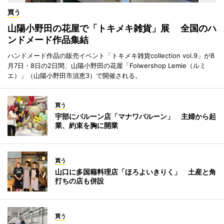
買う
山陽小野田の花屋で「トキメキ雑貨」展 全国のハ
ンドメード作品集結
ハンドメード作品の販売イベント「トキメキ雑貨collection vol.9」が8
月7日・8日の2日間、山陽小野田の花屋「Folwershop Lemie（ルミ
エ）」（山陽小野田市須恵3）で開催される。
買う
宇部にバルーン店「マナワバルーン」 主婦から起
業、約束を胸に開業
買う
山口に多国籍料理店「ほろよいきりく」 土産と角
打ちの店も併設
買う