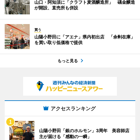
山口・阿知須に「クラフト麦酒醸造所」 礒金醸造
が開設、直売所も併設
買う
山陽小野田に「アエナ」県内初出店 「余剰在庫」
を買い取り低価格で提供
もっと見る
アクセスランキング
山陽小野田「銀のホルモン」3周年 美容師店
主が届ける「感動の一瞬」