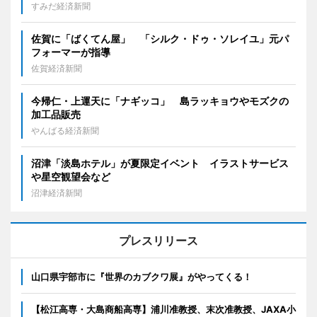
すみだ経済新聞
佐賀に「ばくてん屋」 「シルク・ドゥ・ソレイユ」元パ
フォーマーが指導
佐賀経済新聞
今帰仁・上運天に「ナギッコ」 島ラッキョウやモズクの
加工品販売
やんばる経済新聞
沼津「淡島ホテル」が夏限定イベント イラストサービス
や星空観望会など
沼津経済新聞
プレスリリース
山口県宇部市に『世界のカブクワ展』がやってくる！
【松江高専・大島商船高専】浦川准教授、末次准教授、JAXA小